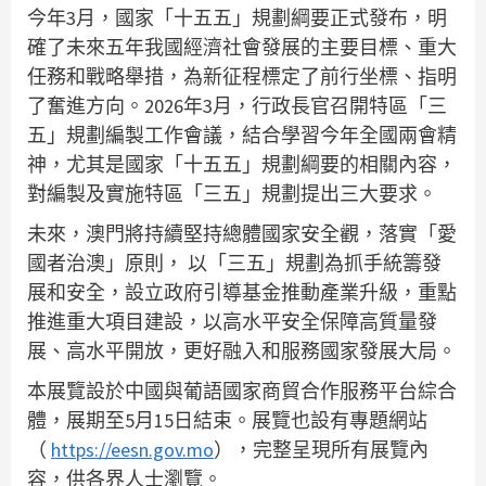
今年3月，國家「十五五」規劃綱要正式發布，明
確了未來五年我國經濟社會發展的主要目標、重大
任務和戰略舉措，為新征程標定了前行坐標、指明
了奮進方向。2026年3月，行政長官召開特區「三
五」規劃編製工作會議，結合學習今年全國兩會精
神，尤其是國家「十五五」規劃綱要的相關內容，
對編製及實施特區「三五」規劃提出三大要求。
未來，澳門將持續堅持總體國家安全觀，落實「愛
國者治澳」原則， 以「三五」規劃為抓手統籌發
展和安全，設立政府引導基金推動產業升級，重點
推進重大項目建設，以高水平安全保障高質量發
展、高水平開放，更好融入和服務國家發展大局。
本展覽設於中國與葡語國家商貿合作服務平台綜合
體，展期至5月15日結束。展覽也設有專題網站
（
https://eesn.gov.mo
），完整呈現所有展覽內
容，供各界人士瀏覽。