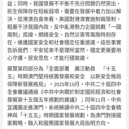
益；同時，我國發展不平衡不充分問題仍然突出，
民生保障存在短板弱項，需要在發展中着力加以解
決。從港澳自身來看，美國對港澳實施制裁限制，
粗暴干涉我國內政，反中亂港勢力企圖挑戰「一國
兩制」底線，網絡安全、自然災害等風險時刻存
在，維護國家安全和社會穩定任重道遠。這些事實
告訴我們：平安從來不是理所當然，穩定更需要用
心守護。居安思危，才能行穩致遠。
展覽第四部分為「全面部署 廣泛動員 『十五
五』時期澳門堅持統籌發展和安全 以新安全格局
保障新發展格局」。2025年10月，中共二十屆四中
全會審議通過《中共中央關於制定國民經濟和社會
發展第十五個五年規劃的建議》；同年11月，中央
宣講團走進澳門，系統解讀中共二十屆四中全會精
神與「十五五」時期國家發展規劃，為澳門對接國
家戰略、融入和服務國家發展大局指明方向。