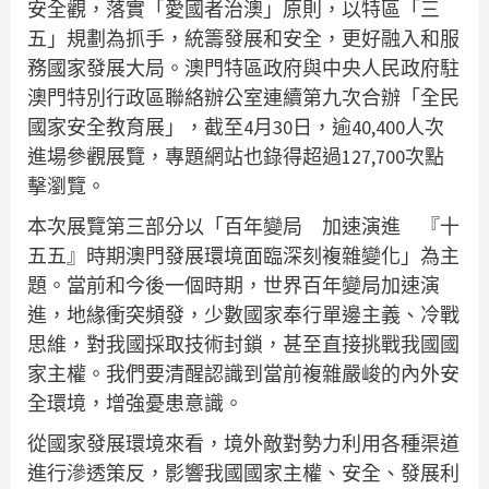
安全觀，落實「愛國者治澳」原則，以特區「三
五」規劃為抓手，統籌發展和安全，更好融入和服
務國家發展大局。澳門特區政府與中央人民政府駐
澳門特別行政區聯絡辦公室連續第九次合辦「全民
國家安全教育展」，截至4月30日，逾40,400人次
進場參觀展覽，專題網站也錄得超過127,700次點
擊瀏覽。
本次展覽第三部分以「百年變局 加速演進 『十
五五』時期澳門發展環境面臨深刻複雜變化」為主
題。當前和今後一個時期，世界百年變局加速演
進，地緣衝突頻發，少數國家奉行單邊主義、冷戰
思維，對我國採取技術封鎖，甚至直接挑戰我國國
家主權。我們要清醒認識到當前複雜嚴峻的內外安
全環境，增強憂患意識。
從國家發展環境來看，境外敵對勢力利用各種渠道
進行滲透策反，影響我國國家主權、安全、發展利