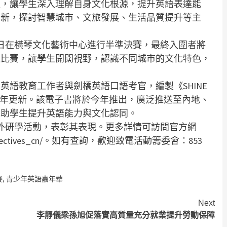
程，讓學生深入理解自身文化根源，提升英語表達能
創新，探討智慧城市、文旅發展、生活品質提升等主
7日在橫琴文化藝術中心進行半準決賽，最終入圍者將
過比賽，讓學生開闊視野，認識不同城市的文化特色，
英語教育工作者與劍橋英語口語考官，編製《SHINE
計劃每年更新。該電子書將於今年推出，廣泛推送至內地、
有助學生提升英語能力與文化認同。
Camp戶外研學活動，表彰其表現。更多詳情可訪問官方網
event_objectives_cn/。如有查詢，歡迎致電活動籌委會：853
賽
,
青少年英語嘉年華
Next
李靜儀梁孫旭促落實高質量充分就業提升勞動保障