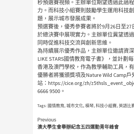
秒預選賽視頻。主辦單位期望透過此過
力。而科技小組賽則鼓勵學生運用科技
題，展示城市發展成果。
預選賽後，優秀參賽者將於9月26日至2
於總決賽中展現實力。主辦單位冀望透
同時促進科技交流與創新思維。
為持續展示優秀作品，主辦單位邀請資深
LIKE STARS國情教育電子書》，並
香港及澳門學校，作為教學輔助工具，
優勝者將獲頒獎項及Nature Wild 
站：https://cice.org/zh/z5thsls_
6666 9500。
Tags:
國情教育
,
城市文化
,
橫琴
,
科技小組賽
,
英語比
Continue
Previous
澳大學生會舉辦紀念五四運動青年峰會
Reading