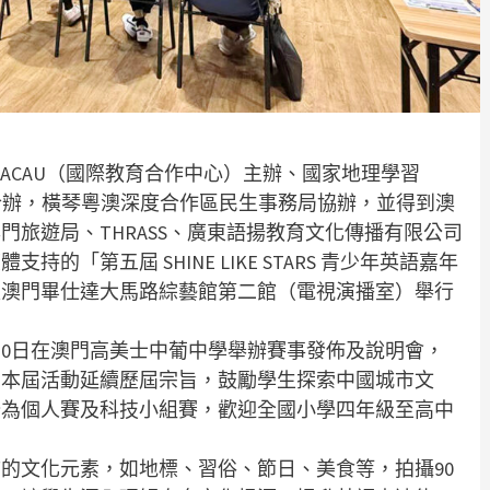
MACAU（國際教育合作中心）主辦、國家地理學習
ARNING）合辦，橫琴粵澳深度合作區民生事務局協辦，並得到澳
旅遊局、THRASS、廣東語揚教育文化傳播有限公司
「第五屆 SHINE LIKE STARS 青少年英語嘉年
9日假澳門畢仕達大馬路綜藝館第二館（電視演播室）舉行
月30日在澳門高美士中葡中學舉辦賽事發佈及說明會，
。本屆活動延續歷屆宗旨，鼓勵學生探索中國城市文
分為個人賽及科技小組賽，歡迎全國小學四年級至高中
的文化元素，如地標、習俗、節日、美食等，拍攝90