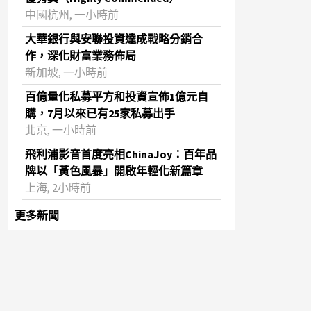
中國杭州, 一小時前
大華銀行與安聯投資達成戰略分銷合
作，深化財富業務佈局
新加坡, 一小時前
百億量化私募平方和投資宣佈1億元自
購，7月以來已有25家私募出手
北京, 一小時前
飛利浦影音首度亮相ChinaJoy：百年品
牌以「黃色風暴」開啟年輕化新篇章
上海, 2小時前
更多新聞