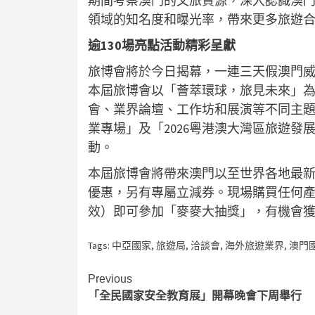
期間考察澳門的文旅資源，深入認識澳門
領域的知名度和曝光率，帶來更多旅遊
逾130場亮點活動精彩呈獻
旅博會將於今日揭幕，一連三天假澳門威
本屆旅博會以「薈萃環球，旅見未來」為
會、業界論壇、工作坊和展演等不同主題活
業專場」及「2026粵港澳大灣區旅遊
動。
本屆旅博會將帶來澳門以至世界各地最
優惠，另有專屬立減券。現場購買任何產
效）即可參加「麥麥大抽獎」，有機會
Tags:
中亞國家
,
旅遊局
,
洽談會
,
海外旅遊業界
,
澳門
Continue
Previous
「全民國家安全教育展」開幕晚會下周舉行
Reading