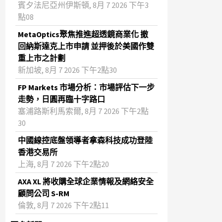
賓夕法尼亞州伊斯頓, 8月 7 2026 下午3
點08
MetaOptics聚焦推進超透鏡商業化 撤
回納斯達克上市申請 並押後於美國作雙
重上市之計劃
新加坡, 8月 7 2026 下午2點30
FP Markets 市場分析：市場評估下一步
走勢，日圓再臨十字路口
塞浦路斯利馬索爾, 8月 7 2026 下午2點
30
中國線控底盤領導者拿森科技成功登陸
香港交易所
上海, 8月 7 2026 下午2點20
AXA XL 將收購全球企業情報及網絡安全
顧問公司 S-RM
倫敦, 8月 7 2026 下午2點11