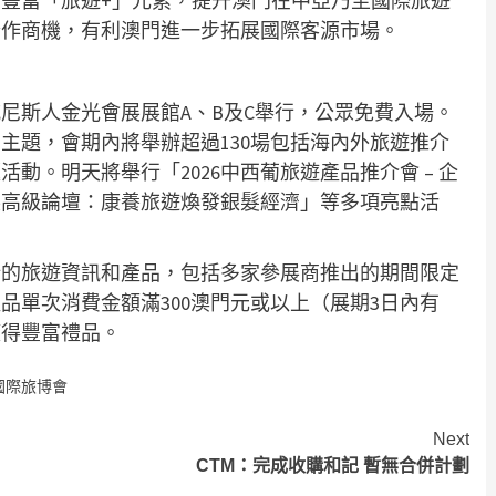
豐富「旅遊+」元素，提升澳門在中亞乃至國際旅遊
合作商機，有利澳門進一步拓展國際客源市場。
尼斯人金光會展展館A、B及C舉行，公眾免費入場。
主題，會期內將舉辦超過130場包括海內外旅遊推介
動。明天將舉行「2026中西葡旅遊產品推介會 – 企
發展高級論壇：康養旅遊煥發銀髮經濟」等多項亮點活
新的旅遊資訊和產品，包括多家參展商推出的期間限定
品單次消費金額滿300澳門元或以上（展期3日內有
獲得豐富禮品。
國際旅博會
Next
CTM：完成收購和記 暫無合併計劃