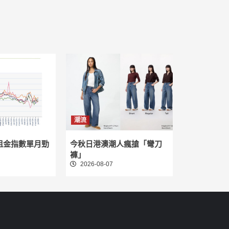
潮流
租金指數單月勁
今秋日港澳潮人瘋搶「彎刀
褲」
2026-08-07