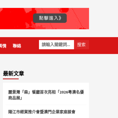
關
輿情
聯絡
鍵
字:
最新文章
麗景灣「森」餐廳首次亮相「2026粵澳名優
商品展」
陽江市經貿推介會暨澳門企業家座談會