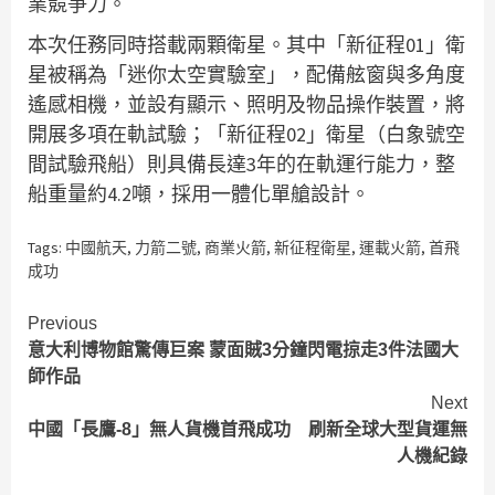
業競爭力。
本次任務同時搭載兩顆衛星。其中「新征程01」衛
星被稱為「迷你太空實驗室」，配備舷窗與多角度
遙感相機，並設有顯示、照明及物品操作裝置，將
開展多項在軌試驗；「新征程02」衛星（白象號空
間試驗飛船）則具備長達3年的在軌運行能力，整
船重量約4.2噸，採用一體化單艙設計。
Tags:
中國航天
,
力箭二號
,
商業火箭
,
新征程衛星
,
運載火箭
,
首飛
成功
Continue
Previous
意大利博物館驚傳巨案 蒙面賊3分鐘閃電掠走3件法國大
Reading
師作品
Next
中國「長鷹-8」無人貨機首飛成功 刷新全球大型貨運無
人機紀錄