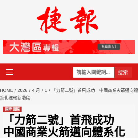
Skip
to
content
Primary
關
Menu
鍵
字:
HOME
2026
4 月
1
「力箭二號」首飛成功 中國商業火箭邁向體
系化運輸新階段
兩岸國際
「力箭二號」首飛成功
中國商業火箭邁向體系化