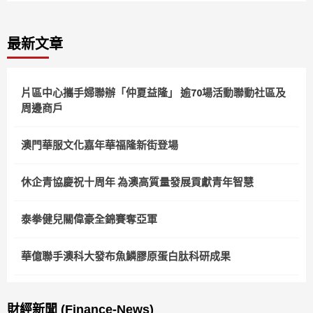
最新文章
片區中心攜手婦聯辦「仲夏益隆」 逾70場活動聯動社區及
周邊商戶
澳門華服文化嘉年華福隆新街登場
休企青協慶祝十周年 為澳高質量發展貢獻青年智慧
泰拳健兒關偉豪全錦賽奪亞軍
華億聯手澳科大發布魚鱗膠原蛋白肽科研成果
財經新聞 (Finance-News)