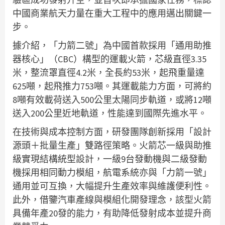
中國商業航天力量在重大工程中的應用邁出關鍵一
步。
據介紹，「力箭二號」為中國首款採用「通用助推
器核心」（CBC）構型的運載火箭，芯級直徑3.35
米，整流罩直徑4.2米，全長約53米，起飛重量達
625噸，起飛推力753噸。其運載能力方面，可將約
8噸有效載荷送入500公里太陽同步軌道，或將12噸
送入200公里近地軌道，性能達到國際先進水平。
在技術與成本控制方面，研發團隊創新採用「設計
源頭＋批量生產」雙路徑策略。火箭芯一級與助推
級實現結構統型設計，一級9台發動機與二級發動
機採用相同動力模組，航電系統亦與「力箭一號」
通用並可互換，大幅提升生產效率與維護便利性。
此外，借鑒汽車產線與模組化開發理念，該型火箭
具備年產20發的能力，有助降低發射成本並提升商