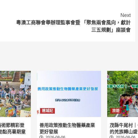
Next
粵澳工商聯會舉辦理監事會暨 「聚焦兩會風向，獻計
三五規劃」座談會
連城記
旅遊
藝術節精彩登
善用政策推動生物醫藥產業
茂縣牛尾村｜
動點亮暑期童
更好發展
的羌族轉山盛
2026-08-06
2026-08-06