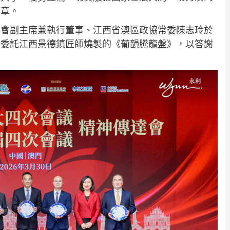
篇章。
事會副主席兼執行董事、江西省澳區政協常委陳志玲於
並委託江西景德鎮匠師燒製的《葡韻騰龍盤》，以答謝