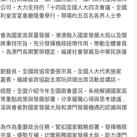
限公司，大力支持的「十四屆全國人大四次會議、全國
永利皇宮宴會廳隆重舉行，現場約五百名各界人士參
兩會為國家高質量發展、港澳融入國家發展大局以及閩
會將秉持宗旨，充分發揮橋樑紐帶作用，帶動全體會員
力，為澳門長期繁榮穩定、福建社會發展及中華民族復
長劉藝良、全國政協常委張宗真、全國人大代表施家
講嘉賓，福建省政協副主席阮詩瑋出席活動並講話。
會經歷，全面介紹今年全國兩會盛況，系統解讀國家高
設等重點政策與發展部署，分享履職心得與思考建議﹐
加深與會者對國家發展大局和澳門發展機遇的認識與理
神為作為重要政治任務，緊扣國家戰略部署，發揮橋樑
源共享、優勢互補，切實服務國家發展大局、助力澳門