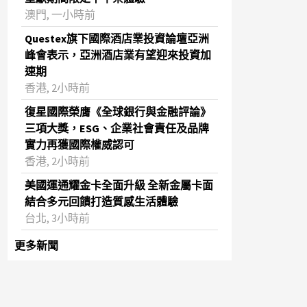
澳門, 一小時前
Questex旗下國際酒店業投資論壇亞洲
峰會表示，亞洲酒店業有望迎來投資加
速期
香港, 2小時前
復星國際榮膺《全球銀行與金融評論》
三項大獎，ESG、企業社會責任及品牌
實力再獲國際權威認可
香港, 2小時前
美國運通耀金卡全面升級 全新金屬卡面
結合多元回饋打造質感生活體驗
台北, 3小時前
更多新聞