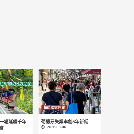
葡語國家經貿
一場延續千年
葡萄牙失業率創5年新低
2026-08-06
會