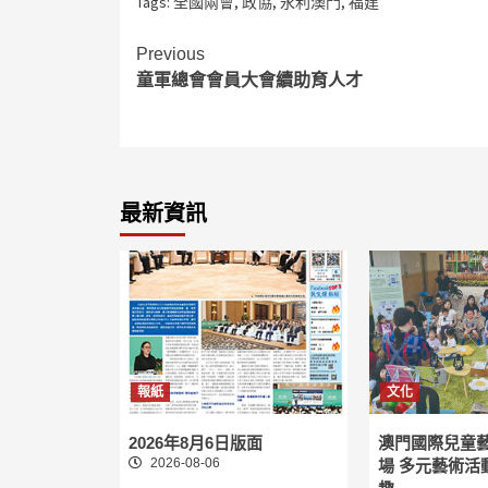
Tags:
全國兩會
,
政協
,
永利澳門
,
福建
Continue
Previous
童軍總會會員大會續助育人才
Reading
最新資訊
報紙
文化
2026年8月6日版面
澳門國際兒童
2026-08-06
場 多元藝術活