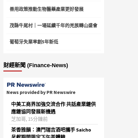
善用政策推動生物醫藥產業更好發展
茂縣牛尾村｜一場延續千年的羌族轉山盛會
葡萄牙失業率創5年新低
財經新聞 (Finance-News)
News provided by PR Newswire
中美工商界加強交流合作 共話產業鏈供
應鏈協同發展新機遇
芝加哥, 15分鐘前
茶香雅韻：澳門瑞吉酒吧攜手 Saicho
呈獻期間限定下午茶體驗