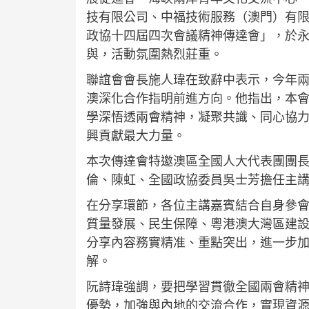
技有限公司、中福技術服務（澳門）有
政協十四屆四次會議精神傳達會」，於
與，活動氛圍熱烈莊重。
聯誼會會長施人瑋在致辭中表示，今年
澳深化合作指明前進方向。他指出，本
學深悟透兩會精神，凝聚共識、同心協
興貢獻最大力量。
本次傳達會特邀澳區全國人大代表團團
倫、陳虹、全國政協委員吳士芳擔任主
在分享環節，各位主講嘉賓結合自身參
質量發展、民生保障、粵港澳大灣區建
分享內容務實精准、重點突出，進一步
解。
阮詩瑋強調，要把學習貫徹全國兩會精
優勢，加強與內地的交流合作，實現資