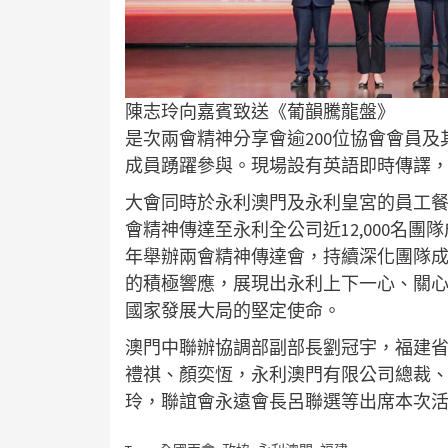
陳志玲向嘉賓致送《葡韻騰龍盤》
是次兩會精神分享會逾200位協會會員及
成員踴躍參與。現場設有英語即時傳譯
大會同時於永利澳門及永利皇宮的員工
會精神傳達至永利全公司近12,000名
年舉辦兩會精神傳達會，持續深化團隊
的積極響應，展現出永利上下一心、關
國家發展大局的堅定使命。
澳門中聯辦協調部副部長劉冠宇，福建
禮祺、顏奕恆，永利澳門有限公司總裁
玲，聯誼會永遠會長呂聯選等出席本次