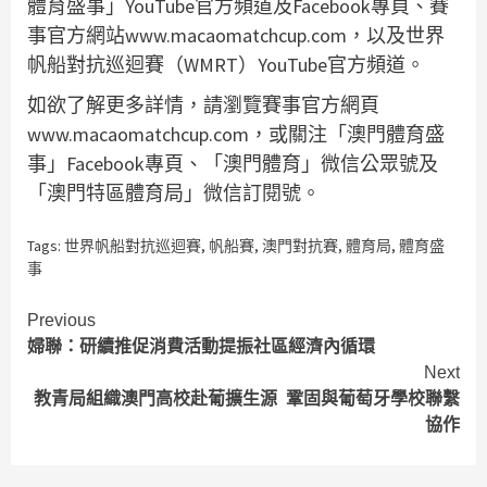
體育盛事」YouTube官方頻道及Facebook專頁、賽
事官方網站www.macaomatchcup.com，以及世界
帆船對抗巡迴賽（WMRT）YouTube官方頻道。
如欲了解更多詳情，請瀏覽賽事官方網頁
www.macaomatchcup.com，或關注「澳門體育盛
事」Facebook專頁、「澳門體育」微信公眾號及
「澳門特區體育局」微信訂閱號。
Tags:
世界帆船對抗巡迴賽
,
帆船賽
,
澳門對抗賽
,
體育局
,
體育盛
事
Continue
Previous
婦聯：研續推促消費活動提振社區經濟內循環
Reading
Next
教青局組織澳門高校赴葡擴生源 鞏固與葡萄牙學校聯繫
協作