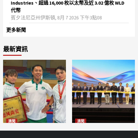
Industries、超過 16,000 枚以太幣及近 3.02 億枚 WLD
代幣
賓夕法尼亞州伊斯頓, 8月 7 2026 下午3點08
更多新聞
最新資訊
澳聞
澳聞
泰拳健兒關偉豪全錦賽奪亞軍
華億聯手澳科大發布魚鱗膠原