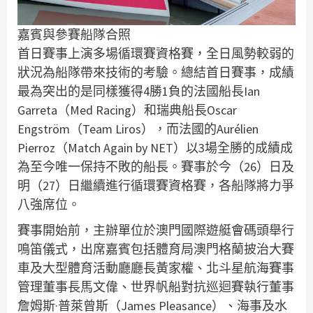
嘉賓與參賽船隊合照
首日賽事上演多場循環賽資格賽，全日風勢較弱的
狀況為船隊帶來技術的考驗。總結首日賽事，成績
最為突出的是同樣獲得4勝1負的法國船長Ian
Garreta（Med Racing）和瑞典船長Oscar
Engström（Team Liros），而法國的Aurélien
Pierroz（Match Again by NET）以3場全勝的成績成
為至今唯一保持不敗的船長。賽事於今（26）日及
明（27）日繼續進行循環賽資格賽，各船隊將力爭
八強席位。
賽事開始前，主辦單位於澳門國際遊艇會碼頭舉行
鳴笛儀式，出席嘉賓包括體育局澳門格蘭披治大賽
車及大型體育活動廳廳長黃家權、北斗星航海賽事
管理董事長馬文偉、世界帆船對抗巡迴賽執行董事
詹姆斯·普萊曾斯（James Pleasance）、海事及水