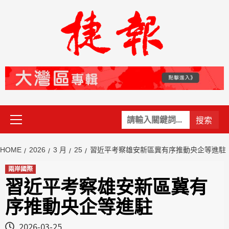
Skip
to
content
Primary
關
Menu
鍵
字:
HOME
2026
3 月
25
習近平考察雄安新區冀有序推動央企等進駐
兩岸國際
習近平考察雄安新區冀有
序推動央企等進駐
2026-03-25