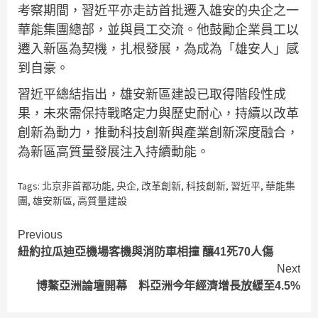
考察期間，習近平亦走訪首批遷入雄安的央企之一
華能集團總部，並與員工交流。他鼓勵企業員工以
遷入新區為契機，扎根發展，為成為「雄安人」感
到自豪。
習近平總結指出，雄安新區建設已取得階段性成
果，未來需保持戰略定力與歷史耐心，持續以改革
創新為動力，推動科技創新與產業創新深度融合，
為新區高質量發展注入持續動能。
Tags:
北京非首都功能
,
央企
,
改革創新
,
科技創新
,
習近平
,
華能集
團
,
雄安新區
,
高質量建設
Continue
Previous
紐約拉瓜迪亞機場客機與消防車相撞 釀41死70人傷
Reading
Next
博鰲亞洲論壇開幕 料亞洲今年經濟增長放緩至4.5%