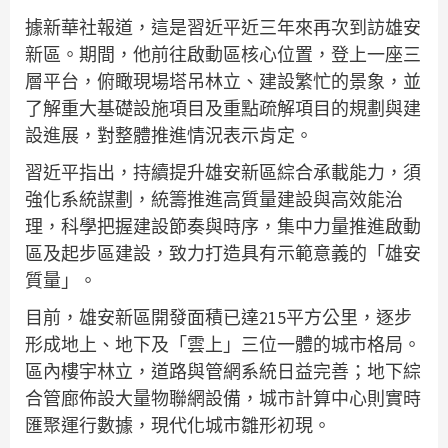
據新華社報道，這是習近平近三年來再次到訪雄安
新區。期間，他前往啟動區核心位置，登上一座三
層平台，俯瞰現場塔吊林立、建設繁忙的景象，並
了解重大基礎設施項目及重點疏解項目的規劃與建
設進展，對整體推進情況表示肯定。
習近平指出，持續提升雄安新區綜合承載能力，須
強化系統謀劃，統籌推進高質量建設與高效能治
理，科學把握建設節奏與時序，集中力量推進啟動
區及起步區建設，致力打造具有示範意義的「雄安
質量」。
目前，雄安新區開發面積已達215平方公里，逐步
形成地上、地下及「雲上」三位一體的城市格局。
區內樓宇林立，道路與管網系統日益完善；地下綜
合管廊佈設大量物聯網設備，城市計算中心則實時
匯聚運行數據，現代化城市雛形初現。