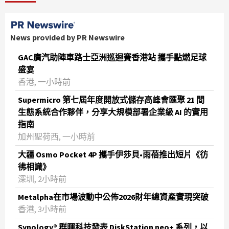
News provided by PR Newswire
GAC廣汽助陣車路士亞洲巡迴賽香港站 攜手點燃足球
盛宴
香港, 一小時前
Supermicro 第七屆年度開放式儲存高峰會匯聚 21 間
生態系統合作夥伴，分享大規模部署企業級 AI 的實用
指南
加州聖荷西, 一小時前
大疆 Osmo Pocket 4P 攜手伊莎貝•雨蓓推出短片《彷
彿相識》
深圳, 2小時前
Metalpha在市場波動中公佈2026財年總資產實現突破
‌香港, 3小時前
Synology® 群暉科技發表 DiskStation neo+ 系列，以