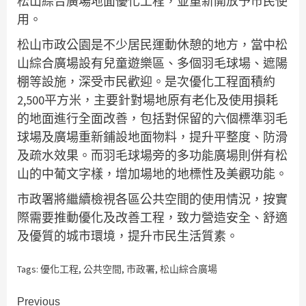
松山綜合廣場地面優化工程，並重新開放予市民使
用。
松山市政公園是不少居民運動休憩的地方，當中松
山綜合廣場設有兒童遊樂區、多個羽毛球場、遮陽
棚等設施，深受市民歡迎。是次優化工程面積約
2,500平方米，主要針對場地原有老化及使用損耗
的地面進行全面改善，包括對保留的六個標準羽毛
球場及廣場重新鋪設地面物料，提升平整度、防滑
及疏水效果。而羽毛球場旁的多功能廣場則併有松
山的中葡文字樣，增加場地的地標性及美觀功能。
市政署將繼續檢視各區公共空間的使用情況，按實
際需要推動優化及改善工程，致力營造安全、舒適
及優質的城市環境，提升市民生活質素。
Tags:
優化工程
,
公共空間
,
市政署
,
松山綜合廣場
Continue
Previous