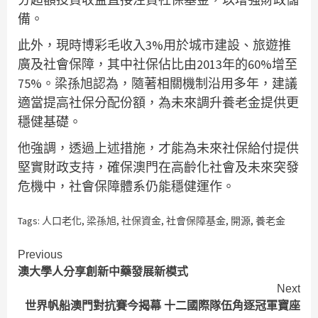
備。
此外，現時博彩毛收入3%用於城市建設、旅遊推
廣及社會保障，其中社保佔比由2013年的60%增至
75%。梁孫旭認為，隨著相關機制沿用多年，建議
適當提高社保分配份額，為未來調升養老金提供更
穩健基礎。
他強調，透過上述措施，才能為未來社保給付提供
堅實財政支持，確保澳門在高齡化社會及未來突發
危機中，社會保障體系仍能穩健運作。
Tags:
人口老化
,
梁孫旭
,
社保資金
,
社會保障基金
,
開源
,
養老金
Continue
Previous
澳大學人分享創新中藥發展新模式
Reading
Next
世界帆船澳門對抗賽今揭幕 十二國際隊伍角逐冠軍寶座