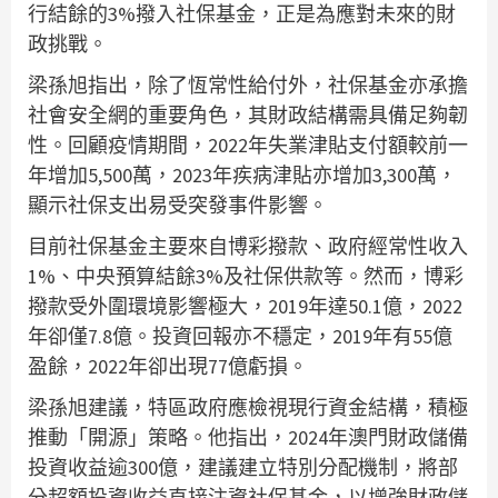
行結餘的3%撥入社保基金，正是為應對未來的財
政挑戰。
梁孫旭指出，除了恆常性給付外，社保基金亦承擔
社會安全網的重要角色，其財政結構需具備足夠韌
性。回顧疫情期間，2022年失業津貼支付額較前一
年增加5,500萬，2023年疾病津貼亦增加3,300萬，
顯示社保支出易受突發事件影響。
目前社保基金主要來自博彩撥款、政府經常性收入
1%、中央預算結餘3%及社保供款等。然而，博彩
撥款受外圍環境影響極大，2019年達50.1億，2022
年卻僅7.8億。投資回報亦不穩定，2019年有55億
盈餘，2022年卻出現77億虧損。
梁孫旭建議，特區政府應檢視現行資金結構，積極
推動「開源」策略。他指出，2024年澳門財政儲備
投資收益逾300億，建議建立特別分配機制，將部
分超額投資收益直接注資社保基金，以增強財政儲