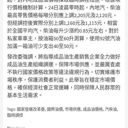
行價格機制計算，24日凌晨零時起，內地汽、柴油
最高零售價格每噸分別應上調2,205元及2,120元，
但經調控後實際分別上調1,160元及1,115元，相當
於全國平均汽、柴油每升少漲約0.85元左右。對於
私家車車主，按油箱50至60升測算，使用92號汽油
加滿一箱油可少支出40至50元。
發改委強調，將指導成品油生產銷售企業全力做好
成品油生產組織調運，保障市場供應，並嚴厲查處
不執行國家價格政策等違法違規行為，切實維護市
場秩序，保護消費者利益。此舉旨在穩定市場價
格，確保經濟社會正常運轉，同時保障人民群眾的
基本生活需求。
Tags:
國家發展改革委
,
國際油價
,
市場供應
,
成品油價格
,
汽柴油
,
臨時調控