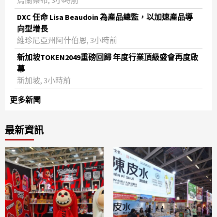
DXC 任命 Lisa Beaudoin 為產品總監，以加速產品導
向型增長
維珍尼亞州阿什伯恩, 3小時前
新加坡TOKEN2049重磅回歸 年度行業頂級盛會再度啟
幕
新加坡, 3小時前
更多新聞
最新資訊