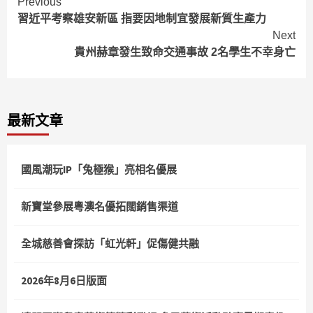
Continue
Previous
習近平考察雄安新區 指要因地制宜發展新質生產力
Reading
Next
貴州赫章發生致命交通事故 2名學生不幸身亡
最新文章
國風潮玩IP「兔極猴」亮相名優展
新寶堂參展粵澳名優拓闊銷售渠道
全城慈善會探訪「虹光軒」促傷健共融
2026年8月6日版面