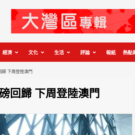
經濟
文化
生活
評論
報紙
熱點
重磅回歸 下周登陸澳門
五周年重磅回歸 下周登陸澳門