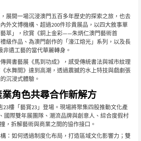
覽，展開一場沉浸澳門五百多年歷史的探索之旅，也去
內外文博機構、超過200件珍貴展品，以四大敘事單
藝萃」，欣賞《銅上金彩——朱炳仁澳門藝術首
國禮級作品、為澳門創作的「濠江熔光」系列，以及長
級非遺工藝的當代華麗轉身。
蔡傳興書藝展《馬到功成》，感受傳統書法與城市紋理
作《水舞間》達到高潮，透過震撼的水上特技與戲劇張
懷的沉浸式體驗。
產業角色共尋合作新解方
店23樓「藝賞23」登場。現場將聚集四股推動文化產
、國際雙年展團隊、潮流品牌與創意人、綜合度假村
碰撞，拆解藝術與商業之間的協作接口。
建構：如何透過制度化布局，打造區域文化影響力；雙