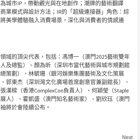
為城市IP，帶動觀光與在地創作；潮牌的藝術翻譯
商業模式與設計方法；IR的「超級連接器」角色：綜
，將美學體驗融入消費場景，深化與消費者的情感連
領域的頂尖代表，包括：馮博一（澳門2025藝術雙年
辦人及總監）、顏為昕（深圳市當代藝術與城市規劃館
26總策劃）、林毓珊（銀河娛樂集團藝術及文化策展
）、郭東杰（深圳灣文化廣場首席創意官兼副館長）、
（香港ComplexCon負責人）、何穎瑩（Staple
策展人）、霍凱盛（澳門知名藝術家）、劉欣珏（澳門
領袖將於會陸續公布。
Next