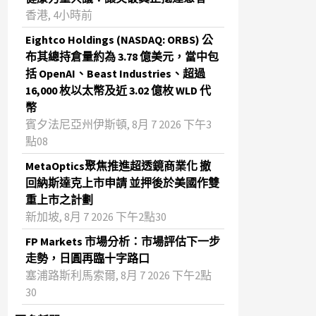
香港, 4小時前
Eightco Holdings (NASDAQ: ORBS) 公
布其總持倉量約為 3.78 億美元，當中包
括 OpenAI、Beast Industries、超過
16,000 枚以太幣及近 3.02 億枚 WLD 代
幣
賓夕法尼亞州伊斯頓, 8月 7 2026 下午3
點08
MetaOptics聚焦推進超透鏡商業化 撤
回納斯達克上市申請 並押後於美國作雙
重上市之計劃
新加坡, 8月 7 2026 下午2點30
FP Markets 市場分析：市場評估下一步
走勢，日圓再臨十字路口
塞浦路斯利馬索爾, 8月 7 2026 下午2點
30