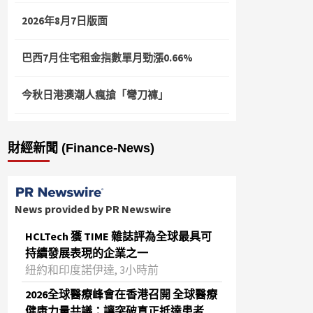
2026年8月7日版面
巴西7月住宅租金指數單月勁漲0.66%
今秋日港澳潮人瘋搶「彎刀褲」
財經新聞 (Finance-News)
News provided by PR Newswire
HCLTech 獲 TIME 雜誌評為全球最具可
持續發展表現的企業之一
紐約和印度諾伊達, 3小時前
2026全球醫療峰會在香港召開 全球醫療
健康力量共議：讓突破真正抵達患者