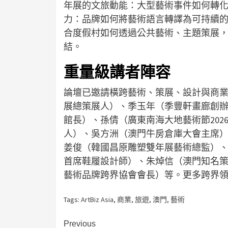
年展的文旅動能：大型藝術事件如何轉化
力：品牌如何將藝術語言轉譯為可持續的
合度假村如何透過公共藝術、主題策展
結。
重量級講者陣容
論壇已邀請橫跨藝術、策展、設計與商業
展總策展人）、季玉年（季豐軒畫廊創
館長）、孫倩（廣東南海大地藝術節20
人）、吳方洲（澳門牛房倉庫大會主席
姜俊（韓國昌原雕塑雙年展藝術總監）、張漢樑
首席鞋履設計師）、朱焯信（澳門知名
藝術品牌跨界協會會長）等。更多跨界
Tags:
ArtBiz Asia
,
商業
,
旅遊
,
澳門
,
藝術
Continue
Previous