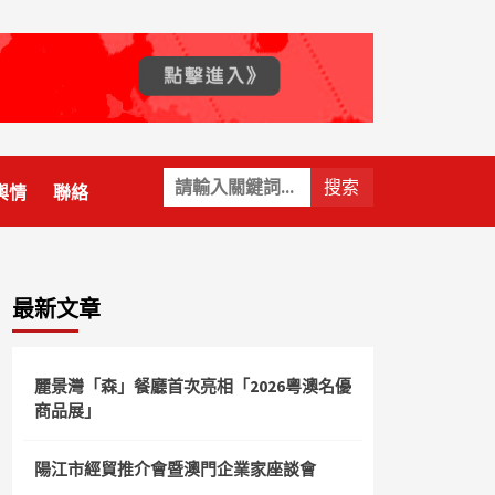
關
輿情
聯絡
鍵
字:
最新文章
麗景灣「森」餐廳首次亮相「2026粵澳名優
商品展」
陽江市經貿推介會暨澳門企業家座談會