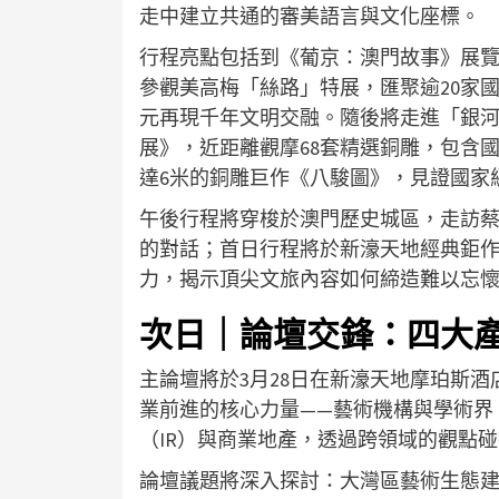
走中建立共通的審美語言與文化座標。
行程亮點包括到《葡京：澳門故事》展
參觀美高梅「絲路」特展，匯聚逾20家國
元再現千年文明交融。隨後將走進「銀河
展》，近距離觀摩68套精選銅雕，包含
達6米的銅雕巨作《八駿圖》，見證國家
午後行程將穿梭於澳門歷史城區，走訪
的對話；首日行程將於新濠天地經典鉅
力，揭示頂尖文旅內容如何締造難以忘
次日｜論壇交鋒：四大
主論壇將於3月28日在新濠天地摩珀斯酒
業前進的核心力量——藝術機構與學術界
（IR）與商業地產，透過跨領域的觀點
論壇議題將深入探討：大灣區藝術生態