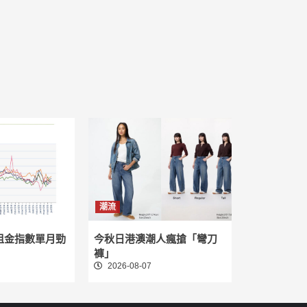
潮流
租金指數單月勁
今秋日港澳潮人瘋搶「彎刀
褲」
2026-08-07