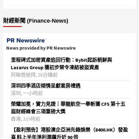
財經新聞 (Finance-News)
News provided by PR Newswire
里程碑式加密資產追回行動：Bybit起訴朝鮮與
Lazarus Group 獲初步禁令凍結被盜資產
阿聯酋迪拜, 16分鐘前
深圳四季酒店傾情呈獻套房禮遇
深圳, 一小時前
榮耀加冕，實力見證｜華龍航空一舉斬獲 CFS 第十五
屆財經峰會三項重磅大獎
香港, 2小時前
【盈利預告】港股澳企亞洲先鋒娛樂（8400.HK）發盈
喜 料上半年淨利潤飆升近 90 倍