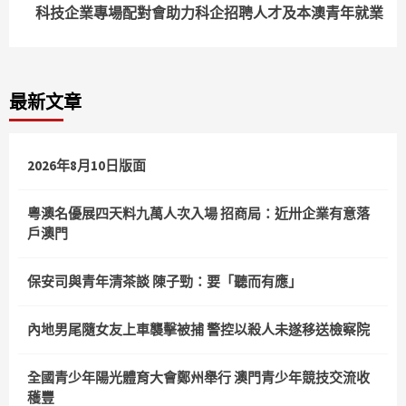
科技企業專場配對會助力科企招聘人才及本澳青年就業
最新文章
2026年8月10日版面
粵澳名優展四天料九萬人次入場 招商局：近卅企業有意落
戶澳門
保安司與青年清茶談 陳子勁：要「聽而有應」
內地男尾隨女友上車襲擊被捕 警控以殺人未遂移送檢察院
全國青少年陽光體育大會鄭州舉行 澳門青少年競技交流收
穫豐