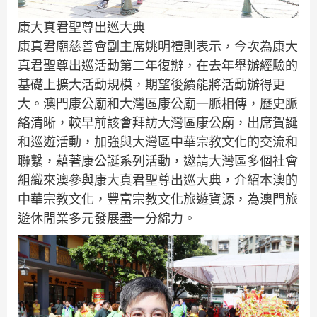
康大真君聖尊出巡大典
康真君廟慈善會副主席姚明禮則表示，今次為康大
真君聖尊出巡活動第二年復辦，在去年舉辦經驗的
基礎上擴大活動規模，期望後續能將活動辦得更
大。澳門康公廟和大灣區康公廟一脈相傳，歷史脈
絡清晰，較早前該會拜訪大灣區康公廟，出席賀誕
和巡遊活動，加強與大灣區中華宗教文化的交流和
聯繫，藉著康公誕系列活動，邀請大灣區多個社會
組織來澳參與康大真君聖尊出巡大典，介紹本澳的
中華宗教文化，豐富宗教文化旅遊資源，為澳門旅
遊休閒業多元發展盡一分綿力。