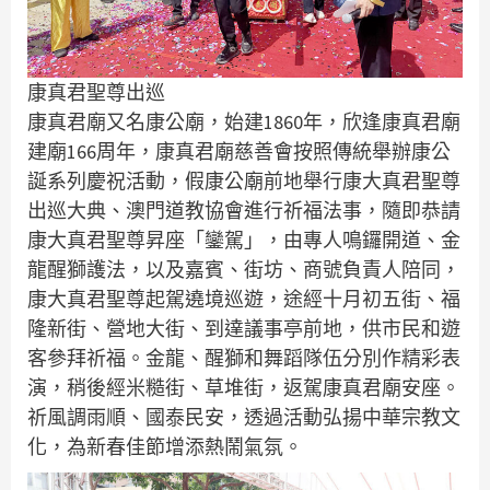
康真君聖尊出巡
康真君廟又名康公廟，始建1860年，欣逢康真君廟
建廟166周年，康真君廟慈善會按照傳統舉辦康公
誕系列慶祝活動，假康公廟前地舉行康大真君聖尊
出巡大典、澳門道教協會進行祈福法事，隨即恭請
康大真君聖尊昇座「鑾駕」，由專人鳴鑼開道、金
龍醒獅護法，以及嘉賓、街坊、商號負責人陪同，
康大真君聖尊起駕遶境巡遊，途經十月初五街、福
隆新街、營地大街、到達議事亭前地，供市民和遊
客參拜祈福。金龍、醒獅和舞蹈隊伍分別作精彩表
演，稍後經米糙街、草堆街，返駕康真君廟安座。
祈風調雨順、國泰民安，透過活動弘揚中華宗教文
化，為新春佳節增添熱鬧氣氛。