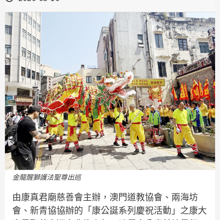
金龍醒獅護法聖尊出巡
由康真君廟慈善會主辦，澳門道教協會、兩海坊
會、新青協協辦的「康公誕系列慶祝活動」之康大