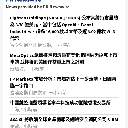
News provided by PR Newswire
Eightco Holdings (NASDAQ: ORBS) 公布其總持倉量約
為 3.78 億美元，當中包括 OpenAI、Beast
Industries、超過 16,000 枚以太幣及近 3.02 億枚 WLD
代幣
賓夕法尼亞州伊斯頓, 一小時前
MetaOptics聚焦推進超透鏡商業化 撤回納斯達克上市
申請 並押後於美國作雙重上市之計劃
新加坡, 一小時前
FP Markets 市場分析：市場評估下一步走勢，日圓再
臨十字路口
塞浦路斯利馬索爾, 一小時前
中國線控底盤領導者拿森科技成功登陸香港交易所
上海, 2小時前
AXA XL 將收購全球企業情報及網絡安全顧問公司 S-RM
倫敦, 2小時前