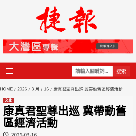
Skip
to
content
Primary
關
Menu
鍵
字:
HOME
2026
3 月
16
康真君聖尊出巡 冀帶動舊區經濟活動
文化
康真君聖尊出巡 冀帶動舊
區經濟活動
2026-03-16