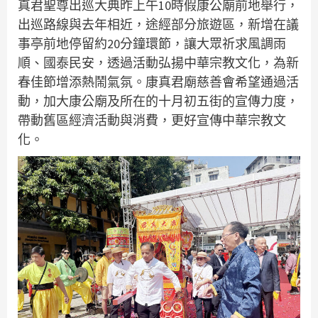
真君聖尊出巡大典昨上午10時假康公廟前地舉行，
出巡路線與去年相近，途經部分旅遊區，新增在議
事亭前地停留約20分鐘環節，讓大眾祈求風調雨
順、國泰民安，透過活動弘揚中華宗教文化，為新
春佳節增添熱鬧氣氛。康真君廟慈善會希望通過活
動，加大康公廟及所在的十月初五街的宣傳力度，
帶動舊區經濟活動與消費，更好宣傳中華宗教文
化。