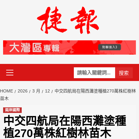
Skip
to
content
Primary
關
Menu
鍵
字:
HOME
2026
3 月
12
中交四航局在陽西灘塗種植270萬株紅樹林
苗木
兩岸國際
中交四航局在陽西灘塗種
植270萬株紅樹林苗木