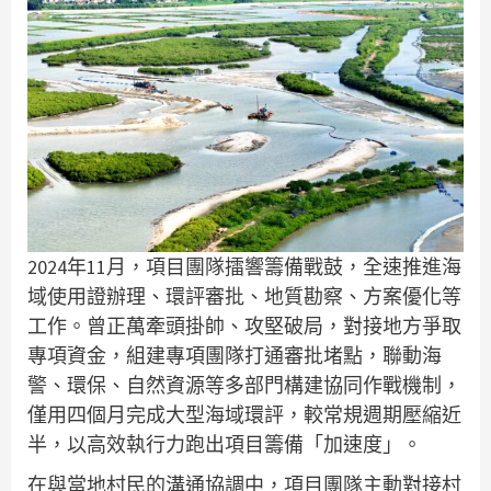
2024年11月，項目團隊擂響籌備戰鼓，全速推進海
域使用證辦理、環評審批、地質勘察、方案優化等
工作。曾正萬牽頭掛帥、攻堅破局，對接地方爭取
專項資金，組建專項團隊打通審批堵點，聯動海
警、環保、自然資源等多部門構建協同作戰機制，
僅用四個月完成大型海域環評，較常規週期壓縮近
半，以高效執行力跑出項目籌備「加速度」。
在與當地村民的溝通協調中，項目團隊主動對接村