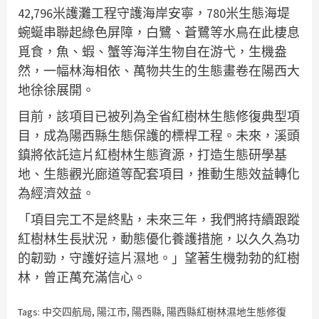
42,796米護灘工程守護海岸安寧，780米生態海堤
蜿蜒串聯起綠色屏障，白鷺、蒼鷺等水鳥在此棲息
覓食，魚、蝦、蟹等海洋生物自在游弋，生機盎
然，一幅林海相依、萬物共生的生態畫卷在陽西大
地徐徐展開。
目前，該項目已被列為全省紅樹林生態修復典型項
目，成為陽西縣生態保護的標桿工程。未來，溪頭
鎮將依託這片紅樹林生態資源，打造生態研學基
地、生態觀光廊道等配套項目，推動生態效益轉化
為經濟效益。
「項目完工不是終點，未來三年，我們將持續跟蹤
紅樹林生長狀況，動態優化養護措施，以久久為功
的韌勁，守護好這片濕地。」望著生機勃勃的紅樹
林，曾正萬充滿信心。
Tags:
中交四航局
,
陽江市
,
陽西縣
,
陽西縣紅樹林濕地生態修復