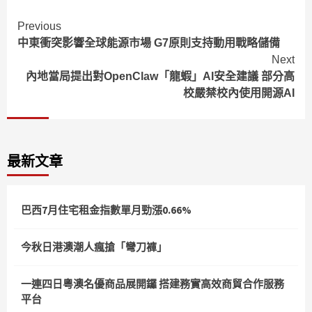
Continue
Previous
中東衝突影響全球能源市場 G7原則支持動用戰略儲備
Reading
Next
內地當局提出對OpenClaw「龍蝦」AI安全建議 部分高
校嚴禁校內使用開源AI
最新文章
巴西7月住宅租金指數單月勁漲0.66%
今秋日港澳潮人瘋搶「彎刀褲」
一連四日粵澳名優商品展開鑼 搭建務實高效商貿合作服務
平台