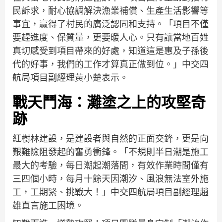
民訴求，耐心協調解決漁業補償、生產生活影響等
事宜，贏得了村民的廣泛認同和支持。「項目不僅
要趕進度、保質量，更要暖人心。只有讓當地百姓
真切感受到項目帶來的好處，知道這是惠及子孫後
代的好事，我們的工作才算真正做到位。」中交四
航局項目副經理黃小楚表示。
戰天鬥海：灘塗之上的攻堅奇
跡
紅樹林建設，是建設者與自然的正面交鋒，更是向
艱難險阻發起的奮勇衝鋒。「不規則半日潮是施工
最大的考驗，每日潮起潮落間，有效作業時間僅有
三四個小時，每月十餘天因潮汐、風浪無法室外施
工，工期緊、挑戰大！」中交四航局項目副經理趙
雄直言施工困境。