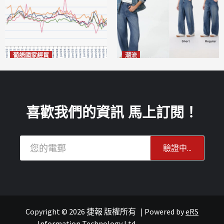
葡語國家經貿
潮流
巴西7月住宅租金指數單月勁
今秋日港澳潮人瘋搶「彎刀
漲0.66%
褲」
2026-08-07
2026-08-07
喜歡我們的資訊 馬上訂閱！
Copyright © 2026 捷報 版權所有
|
Powered by
eRS
澳聞
重點新聞
澳聞
Information Technology Ltd.
.