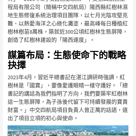
程局有限公司（簡稱中交四航局）陽西縣紅樹林濕
地生態修復系統治理項目團隊，以七月光陰攻堅克
難、以熱愛海洋之心綠化灘塗，最高峰每日種植紅
樹林樹苗8萬株，築就近300公頃紅樹林生態屏障，
創造了紅樹林建設的「陽西速度」。
謀篇布局：生態使命下的戰略
抉擇
2023年4月，習近平總書記在湛江調研時強調，紅
樹林是「國寶」，要像愛護眼睛一樣守護好。「總
書記的講話為我們指明了方向，我們要築牢紅樹林
這一生態屏障，為子孫後代留下可持續發展的寶貴
財富。」中交四航局項目負責人曾正萬的話語，道
出了項目立項的初心與使命。