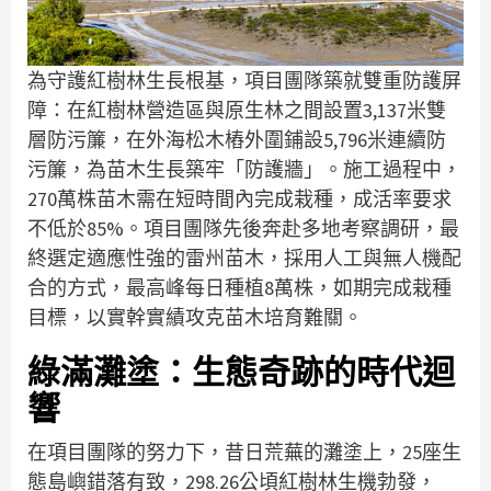
為守護紅樹林生長根基，項目團隊築就雙重防護屏
障：在紅樹林營造區與原生林之間設置3,137米雙
層防污簾，在外海松木樁外圍鋪設5,796米連續防
污簾，為苗木生長築牢「防護牆」。施工過程中，
270萬株苗木需在短時間內完成栽種，成活率要求
不低於85%。項目團隊先後奔赴多地考察調研，最
終選定適應性強的雷州苗木，採用人工與無人機配
合的方式，最高峰每日種植8萬株，如期完成栽種
目標，以實幹實績攻克苗木培育難關。
綠滿灘塗：生態奇跡的時代迴
響
在項目團隊的努力下，昔日荒蕪的灘塗上，25座生
態島嶼錯落有致，298.26公頃紅樹林生機勃發，