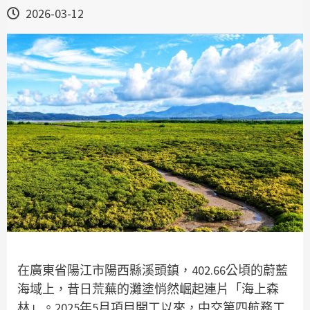
2026-03-12
在廣東省陽江市陽西縣溪頭鎮，402.66公頃的蔚藍
海域上，昔日荒蕪的灘塗悄然崛起連片「海上森
林」。2025年5月項目開工以來，中交第四航務工