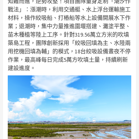
知難而進，逆勢攻堅！項目團隊量身定制「潮汐作
戰法」：漲潮時，利用交通艇、水上浮台運輸施工
材料，操作絞吸船、打樁船等水上設備開展水下作
業；退潮時，集中力量推進圍堰搭建、灘塗平整、
苗木種植等陸上工序。針對319.56萬立方米的吹填
築島工程，團隊創新採用「絞吸回填為主、水陸兩
用挖機回填為輔」的模式，18台絞吸設備晝夜不停
作業，最高峰每日完成5萬方吹填土量，持續刷新
建設進度。