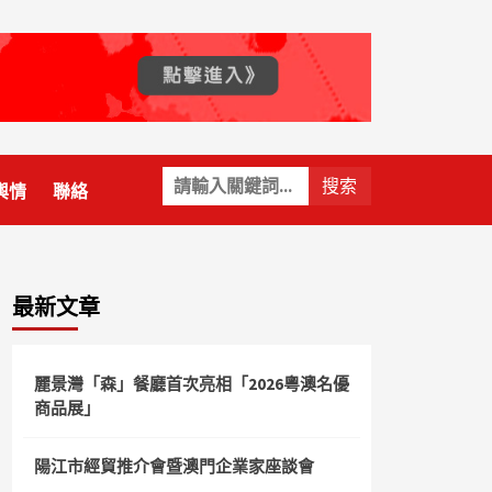
關
輿情
聯絡
鍵
字:
最新文章
麗景灣「森」餐廳首次亮相「2026粵澳名優
商品展」
陽江市經貿推介會暨澳門企業家座談會