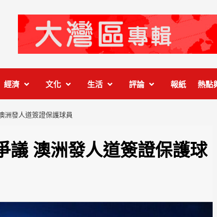
經濟
文化
生活
評論
報紙
熱點
 澳洲發人道簽證保護球員
爭議 澳洲發人道簽證保護球