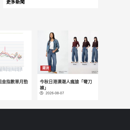
更多新聞
潮流
租金指數單月勁
今秋日港澳潮人瘋搶「彎刀
褲」
2026-08-07