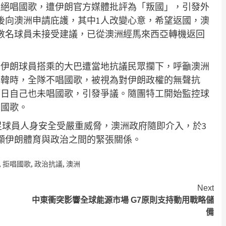
拒絕唱國歌，遭伊朗官方媒體批評為「叛國」，引發外
後向澳洲申請庇護，其中1人改變心意，希望返國，澳
數名球員未接受建議，已從澳洲經馬來西亞轉機返回
，伊朗球員搭乘的大巴遭當地抗議民眾攔下，呼籲澳洲
南韓時，全隊不唱國歌，被視為對伊朗政權的無聲抗
隔日自己也未唱國歌，引發爭議。隨團特工開始監控球
唱國歌。
女足球員人身安全受嚴重威脅，澳洲政府隨即介入，於3
凸顯伊朗體育與政治之間的緊張關係。
,
拒唱國歌
,
政治抗議
,
澳洲
Next
中東衝突影響全球能源市場 G7原則支持動用戰略儲
備