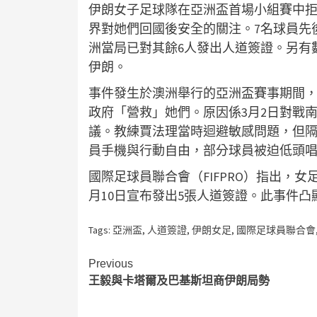
伊朗女子足球隊在亞洲盃首場小組賽中
界對她們回國後安全的關注。7名球員先
洲當局已對其餘6人發出人道簽證。另有
伊朗。
事件發生於澳洲舉行的亞洲盃賽事期間
政府「營救」她們。原因係3月2日對戰
議。教練賈法理當時迴避敏感問題，但
員手機與行動自由，部分球員被迫低頭
國際足球員聯合會（FIFPRO）指出，
月10日宣布發出5張人道簽證。此事件
Tags:
亞洲盃
,
人道簽證
,
伊朗女足
,
國際足球員聯合會
Continue
Previous
王毅與卡塔爾及巴基斯坦商伊朗局勢
Reading