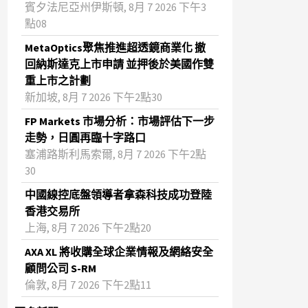
賓夕法尼亞州伊斯頓, 8月 7 2026 下午3
點08
MetaOptics聚焦推進超透鏡商業化 撤
回納斯達克上市申請 並押後於美國作雙
重上市之計劃
新加坡, 8月 7 2026 下午2點30
FP Markets 市場分析：市場評估下一步
走勢，日圓再臨十字路口
塞浦路斯利馬索爾, 8月 7 2026 下午2點
30
中國線控底盤領導者拿森科技成功登陸
香港交易所
上海, 8月 7 2026 下午2點20
AXA XL 將收購全球企業情報及網絡安全
顧問公司 S-RM
倫敦, 8月 7 2026 下午2點11