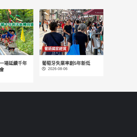
葡語國家經貿
一場延續千年
葡萄牙失業率創5年新低
2026-08-06
會