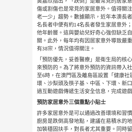
黃嘉欣指出，「跌倒」是最常見的居家
傷或割傷也是常見的家居意外。值得關
老一少」趨勢。數據顯示，近年本澳長者家居
名長者中便有約14名長者發生家居意外；
他年齡層。這與嬰幼兒好奇心強但缺乏
關。此外，每年均有因居家意外導致嚴重
有38宗，情況值得關注。
「預防優先，妥善醫療」是衛生局的核
來預防的。為了將意外預防的資訊帶入社
至6時，在澳門區及離島區設置「健康社
環、沙梨頭及筷子基、中區、下環、新
過互動遊戲傳遞生活安全信息，完成遊
預防家居意外三個重點小貼士
許多家居意外是可以通過改善環境和習
廚房是跌倒高發地點，建議在易積水的
加裝穩固扶手，對長者尤其重要。同時