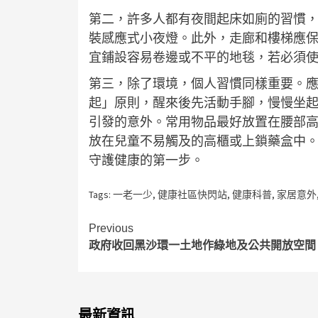
第二，許多人都有夜間起床如廁的習慣
裝感應式小夜燈。此外，走廊和樓梯應
宜鋪設容易卷邊或不平的地毯，若必須
第三，除了環境，個人習慣同樣重要。
起」原則，醒來後先活動手腳，慢慢坐
引發的意外。常用物品最好放置在腰部
放在兒童不易觸及的高櫃或上鎖藥盒中
守護健康的第一步。
Tags:
一老一少
,
健康社區快閃站
,
健康科普
,
家居意外
Continue
Previous
政府收回黑沙環一土地作綠地及公共開放空間
Reading
最新資訊