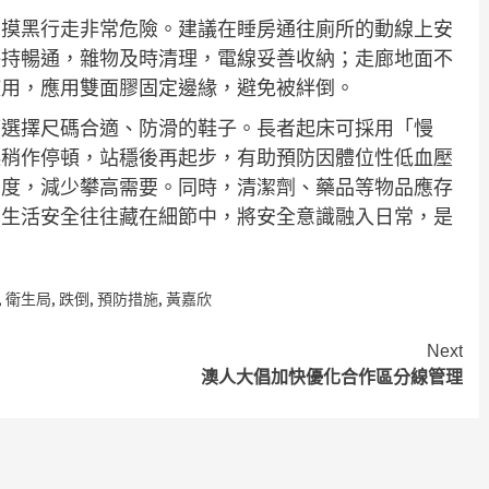
，摸黑行走非常危險。建議在睡房通往廁所的動線上安
保持暢通，雜物及時清理，電線妥善收納；走廊地面不
使用，應用雙面膠固定邊緣，避免被絆倒。
應選擇尺碼合適、防滑的鞋子。長者起床可採用「慢
起稍作停頓，站穩後再起步，有助預防因體位性低血壓
高度，減少攀高需要。同時，清潔劑、藥品等物品應存
。生活安全往往藏在細節中，將安全意識融入日常，是
,
衛生局
,
跌倒
,
預防措施
,
黃嘉欣
Next
澳人大倡加快優化合作區分線管理