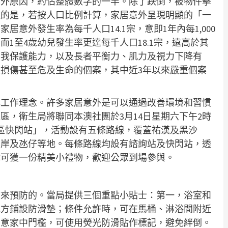
意外原因，約佔整體數字的一半。除了跌倒，被物件擊
注的是，若按人口比例計算，家居意外呈現明顯的「一
意外發生率為每千人口14.1宗，意即1年內每1,000
而1至4歲幼兒發生率更達每千人口18.1宗，遠高於其
自我保護能力，以及長者平衡力、肌力及視力下降有
損傷甚至危及生命的個案，其中近3年以來嚴重個案
心工作理念。許多家居意外是可以通過改善環境和習慣
區，衛生局將聯同本澳社團於3月14日星期六下午2時
區快閃站」，活動設有五條路線，覆蓋祐漢及黑沙
口岸及氹仔等地。每條路線均設有諮詢站及快閃站，透
戲可獲一份精美小禮物，歡迎公眾到場參與。
慣來預防的。當局提供三個重點小貼士：第一，浴室和
地方鋪設防滑墊；條件允許時，可在馬桶、淋浴間附近
留意家中門檻，可使用熒光防滑貼作標記，避免絆倒。