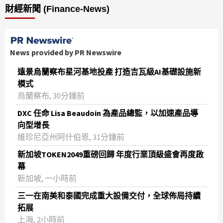
財經新聞 (Finance-News)
News provided by PR Newswire
遠景烏蘭察布星河基地投產 打造吉瓦級AI基礎設施新
模式
烏蘭察布, 30分鐘前
DXC 任命 Lisa Beaudoin 為產品總監，以加速產品導
向型增長
維珍尼亞州阿什伯恩, 31分鐘前
新加坡TOKEN2049重磅回歸 年度行業頂級盛會再度啟
幕
新加坡, 一小時前
三一在南美和泰國完成重大設備交付，全球佈局持續
拓展
上海, 2小時前