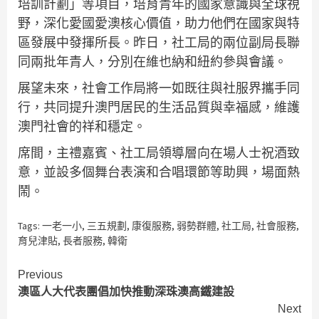
培訓計劃」等項目，培育青年的國家意識與全球視
野，深化愛國愛澳核心價值，助力他們在國家與特
區發展中發揮所長。昨日，社工局的兩位副局長聯
同兩批年青人，分別在維也納和紐約參與會議。
展望未來，社會工作局將一如既往與社服界攜手同
行，共同提升澳門居民的生活品質與幸福感，維護
澳門社會的祥和穩定。
席間，主禮嘉賓、社工局領導層向在場人士祝酒致
意，並設多個舞台表演和合唱環節等助興，場面熱
鬧。
Tags:
一老一小
,
三五規劃
,
康復服務
,
弱勢群體
,
社工局
,
社會服務
,
育兒津貼
,
長者服務
,
韓衛
Continue
Previous
澳區人大代表團倡加快推動深珠澳高鐵建設
Reading
Next