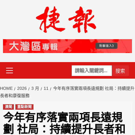
Skip
to
content
Primary
關
Menu
鍵
字:
HOME
2026
3 月
11
今年有序落實兩項長遠規劃 社局：持續提升
長者和康復服務
澳聞
重點新聞
今年有序落實兩項長遠規
劃 社局：持續提升長者和