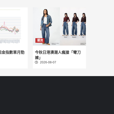
潮流
租金指數單月勁
今秋日港澳潮人瘋搶「彎刀
褲」
2026-08-07