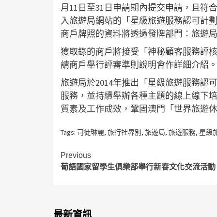
月11日至31日申請期內提交申請，且
入旅遊局網站的「星級旅遊服務認可計
商戶牌照的資料將透過發牌部門：旅遊
獲取錄的商戶將接受「神秘顧客服務評
請商戶舉行評審準則說明會作詳細介紹
旅遊局於2014年推出「星級旅遊服務
服務，並持續舉辦各種主題的線上線下
質素及工作成效，鞏固澳門「世界旅遊
Tags:
司徒琳麗
,
旅行社界別
,
旅遊局
,
旅遊服務
,
星級
Continue
Previous
葡語國家留學生俱樂部舉行新春文化交流活動
Reading
最新資訊