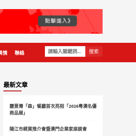
關
輿情
聯絡
鍵
字:
最新文章
麗景灣「森」餐廳首次亮相「2026粵澳名優
商品展」
陽江市經貿推介會暨澳門企業家座談會