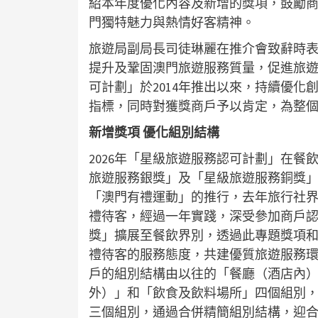
紹本年度優化內容及新增的獎項，鼓勵
門獨特魅力與熱情好客精神。
旅遊局副局長司徒琳麗在推介會致辭時
提升及鞏固澳門旅遊服務質量，促進旅
可計劃」於2014年推出以來，持續優
指標，同時對獲獎商戶予以肯定，為整
新增獎項 優化組別結構
2026年「星級旅遊服務認可計劃」在
旅遊服務銀獎」及「星級旅遊服務銅獎
「澳門有禮運動」的推行，去年旅行社
禮待客，經過一年實踐，深受參加商戶
獎」擴展至餐飲界別，透過此專題獎項
禮待客的服務態度，共建優質旅遊服務
戶的組別結構由以往的「餐廳（酒店內
外）」和「飲食及飲料場所」四個組別
三個組別，通過合併精簡組別結構，迎