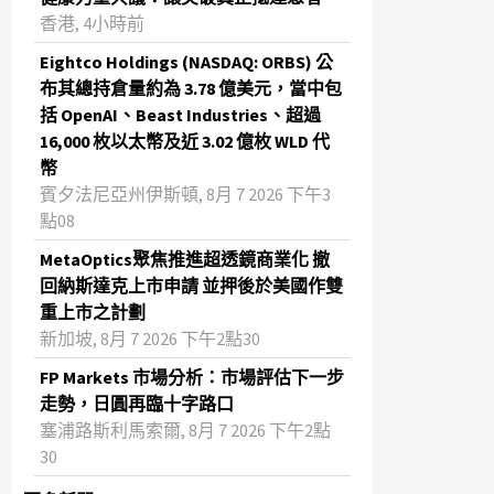
香港, 4小時前
Eightco Holdings (NASDAQ: ORBS) 公
布其總持倉量約為 3.78 億美元，當中包
括 OpenAI、Beast Industries、超過
16,000 枚以太幣及近 3.02 億枚 WLD 代
幣
賓夕法尼亞州伊斯頓, 8月 7 2026 下午3
點08
MetaOptics聚焦推進超透鏡商業化 撤
回納斯達克上市申請 並押後於美國作雙
重上市之計劃
新加坡, 8月 7 2026 下午2點30
FP Markets 市場分析：市場評估下一步
走勢，日圓再臨十字路口
塞浦路斯利馬索爾, 8月 7 2026 下午2點
30