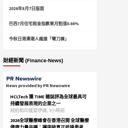
2026年8月7日版面
巴西7月住宅租金指數單月勁漲0.66%
今秋日港澳潮人瘋搶「彎刀褲」
財經新聞 (Finance-News)
News provided by PR Newswire
HCLTech 獲 TIME 雜誌評為全球最具可
持續發展表現的企業之一
紐約和印度諾伊達, 3小時前
2026全球醫療峰會在香港召開 全球醫療
健康力量共議：讓突破真正抵達患者