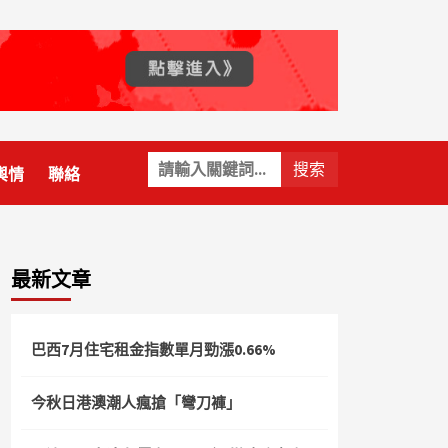
關
輿情
聯絡
鍵
字:
最新文章
巴西7月住宅租金指數單月勁漲0.66%
今秋日港澳潮人瘋搶「彎刀褲」