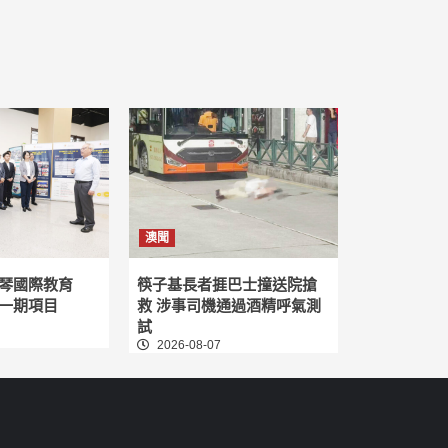
澳聞
琴國際教育
筷子基長者捱巴士撞送院搶
一期項目
救 涉事司機通過酒精呼氣測
試
2026-08-07