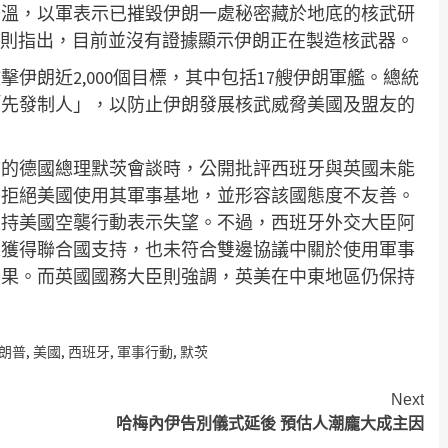
升溫，以軍表示已摧毀伊朗一處秘密藏於地底的核武研
A）則指出，目前並沒有證據顯示伊朗正在製造核武器。
伊朗近2,000個目標，其中包括17艘伊朗軍艦。總統
「先發制人」，以防止伊朗發展核武威脅美國及盟友的
訪的德國總理默茨會談時，公開批評西班牙與英國未能
牙拒絕美國使用其軍事基地，並形容該國態度不友善。
支持美國空襲行動表示失望。不過，西班牙外交大臣阿
未獲得聯合國支持，也未符合雙邊協議中關於使用軍事
後果。而英國國務大臣則強調，英美在中東地區仍保持
朗普
,
美國
,
西班牙
,
軍事行動
,
默茨
Next
哈梅內伊告別儀式延後 預估人潮龐大成主因