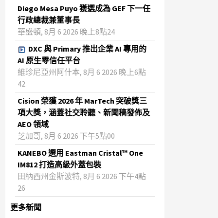
Diego Mesa Puyo 獲選成為 GEF 下一任
行政總裁兼董事長
華盛頓, 8月 6 2026 晚上8點24
DXC 與 Primary 推出企業 AI 專用的
AI 原生零信任平台
維珍尼亞州阿什本, 8月 6 2026 晚上6點
42
Cision 榮獲 2026 年 MarTech 突破獎三
項大獎，涵蓋社交聆聽、新聞稿發佈及
AEO 領域
芝加哥, 8月 6 2026 下午5點00
KANEBO 選用 Eastman Cristal™ One
IM812 打造高級外蓋包裝
田納西州金斯波特, 8月 6 2026 下午4點
26
更多新聞