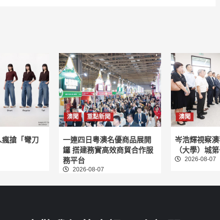
澳聞
重點新聞
澳聞
人瘋搶「彎刀
一連四日粵澳名優商品展開
岑浩輝視察澳
鑼 搭建務實高效商貿合作服
（大學）城第
2026-08-07
務平台
2026-08-07