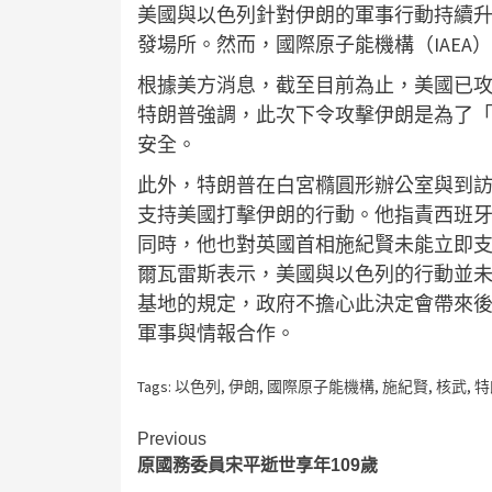
美國與以色列針對伊朗的軍事行動持續
發場所。然而，國際原子能機構（IAE
根據美方消息，截至目前為止，美國已攻擊
特朗普強調，此次下令攻擊伊朗是為了
安全。
此外，特朗普在白宮橢圓形辦公室與到
支持美國打擊伊朗的行動。他指責西班
同時，他也對英國首相施紀賢未能立即
爾瓦雷斯表示，美國與以色列的行動並
基地的規定，政府不擔心此決定會帶來
軍事與情報合作。
Tags:
以色列
,
伊朗
,
國際原子能機構
,
施紀賢
,
核武
,
特
Continue
Previous
原國務委員宋平逝世享年109歲
Reading