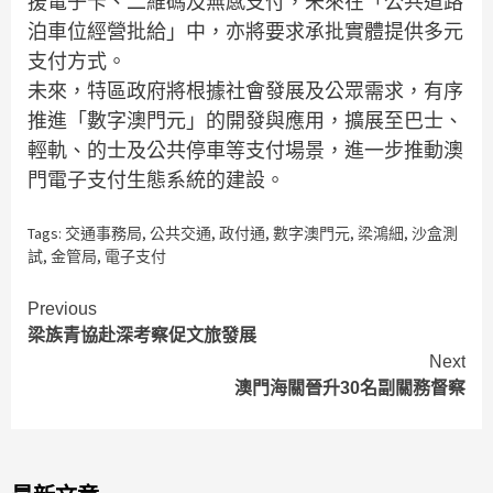
援電子卡、二維碼及無感支付，未來在「公共道路
泊車位經營批給」中，亦將要求承批實體提供多元
支付方式。
未來，特區政府將根據社會發展及公眾需求，有序
推進「數字澳門元」的開發與應用，擴展至巴士、
輕軌、的士及公共停車等支付場景，進一步推動澳
門電子支付生態系統的建設。
Tags:
交通事務局
,
公共交通
,
政付通
,
數字澳門元
,
梁鴻細
,
沙盒測
試
,
金管局
,
電子支付
Continue
Previous
梁族青協赴深考察促文旅發展
Reading
Next
澳門海關晉升30名副關務督察