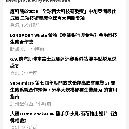
News provided by PR Newswire
應科院於2026「全球百大科技研發獎」中創亞洲最佳
成績 三項技術榮膺全球百大創新獎項
香港, 16分鐘前
LONGPORT Whale 榮獲《亞洲銀行與金融》金融科技
生態合作獎
新加坡, 一小時前
GAC廣汽助陣車路士亞洲巡迴賽香港站 攜手點燃足球
盛宴
香港, 3小時前
Supermicro 第七屆年度開放式儲存高峰會匯聚 21 間
生態系統合作夥伴，分享大規模部署企業級 AI 的實用
指南
加州聖荷西, 3小時前
大疆 Osmo Pocket 4P 攜手伊莎貝•雨蓓推出短片《彷
彿相識》
深圳, 4小時前