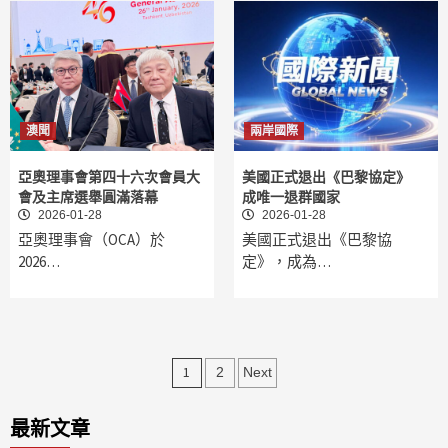
澳聞
兩岸國際
亞奧理事會第四十六次會員大
美國正式退出《巴黎協定》
會及主席選舉圓滿落幕
成唯一退群國家
2026-01-28
2026-01-28
亞奧理事會（OCA）於
美國正式退出《巴黎協
2026…
定》，成為…
文
1
2
Next
章
最新文章
分