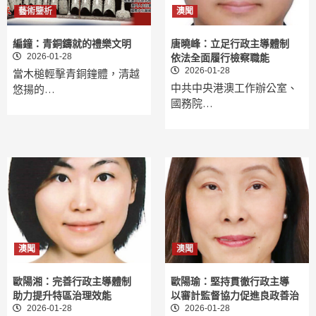
藝術鑒析
澳聞
編鐘：青銅鑄就的禮樂文明
唐曉峰：立足行政主導體制
2026-01-28
依法全面履行檢察職能
2026-01-28
當木槌輕擊青銅鐘體，清越
中共中央港澳工作辦公室、
悠揚的…
國務院…
澳聞
澳聞
歐陽湘：完善行政主導體制
歐陽瑜：堅持貫徹行政主導
助力提升特區治理效能
以審計監督協力促進良政善治
2026-01-28
2026-01-28