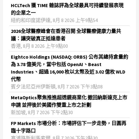
HCLTech 獲 TIME 雜誌評為全球最具可持續發展表現
的企業之一
紐約和印度諾伊達, 8月 8 2026 上午9點54
2026全球醫療峰會在香港召開 全球醫療健康力量共
議：讓突破真正抵達患者
香港, 8月 8 2026 上午9點00
Eightco Holdings (NASDAQ: ORBS) 公布其總持倉量約
為 3.78 億美元，當中包括 OpenAI、Beast
Industries、超過 16,000 枚以太幣及近 3.02 億枚 WLD
代幣
賓夕法尼亞州伊斯頓, 8月 7 2026 下午3點08
MetaOptics聚焦推進超透鏡商業化 撤回納斯達克上市
申請 並押後於美國作雙重上市之計劃
新加坡, 8月 7 2026 下午2點30
FP Markets 市場分析：市場評估下一步走勢，日圓再
臨十字路口
塞浦路斯利馬索爾, 8月 7 2026 下午2點30