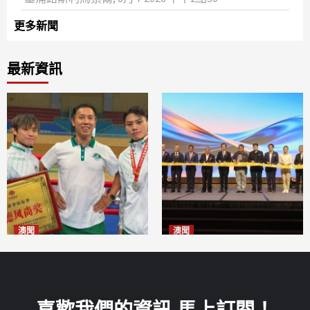
更多新聞
最新資訊
澳聞
澳聞
泰拳健兒關偉豪全錦賽奪亞軍
華億聯手澳科大發布魚鱗膠原
2026-08-08
蛋白肽科研成果
2026-08-08