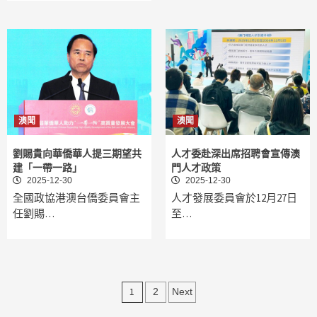
澳聞
澳聞
劉賜貴向華僑華人提三期望共
人才委赴深出席招聘會宣傳澳
建「一帶一路」
門人才政策
2025-12-30
2025-12-30
全國政協港澳台僑委員會主
人才發展委員會於12月27日
任劉賜…
至…
文
1
2
Next
章