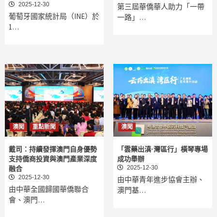
2025-12-30
第三屆華僑華人助力「一帶
葡萄牙國家統計局（INE）於
一路」…
1…
澳聞
重點新聞
澳聞
戴司：持續發揮澳門自身優勢
「雲藥出滇·灣區行」橫琴專場
支持僑商投資與澳門產業深度
成功舉辦
2025-12-30
融合
2025-12-30
由中華青年進步協會主辦、
由中華全國歸國華僑聯合
澳門基…
會、澳門…