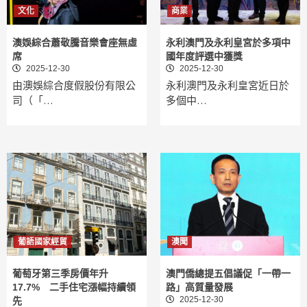
文化
商業
澳娛綜合蕭敬騰音樂會座無虛
永利澳門及永利皇宮於多項中
席
國年度評選中獲獎
2025-12-30
2025-12-30
由澳娛綜合度假股份有限公
永利澳門及永利皇宮近日於
司（「…
多個中…
葡語國家經貿
澳聞
葡萄牙第三季房價年升
澳門僑總提五倡議促「一帶一
17.7% 二手住宅漲幅持續領
路」高質量發展
2025-12-30
先