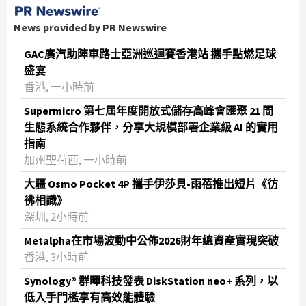
News provided by PR Newswire
GAC廣汽助陣車路士亞洲巡迴賽香港站 攜手點燃足球
盛宴
香港, 一小時前
Supermicro 第七屆年度開放式儲存高峰會匯聚 21 間
生態系統合作夥伴，分享大規模部署企業級 AI 的實用
指南
加州聖荷西, 一小時前
大疆 Osmo Pocket 4P 攜手伊莎貝•雨蓓推出短片《彷
彿相識》
深圳, 2小時前
Metalpha在市場波動中公佈2026財年總資產實現突破
‌香港, 3小時前
Synology® 群暉科技發表 DiskStation neo+ 系列，以
低入手門檻享有高效能體驗