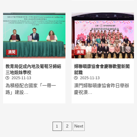
澳聞
澳聞
教青局促成內地及葡萄牙締結
婦聯頤康協會會慶聯歡暨新閣
三地姐妹學校
就職
2025-11-13
2025-11-13
為積極配合國家「一帶一
澳門婦聯頤康協會昨日舉辦
路」建設…
慶祝澳…
文
1
2
Next
章