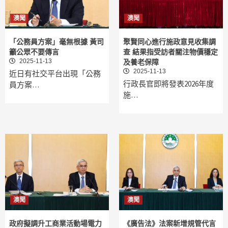
澳聞
澳聞
「公務員方案」毫無根據 黃司
聚賢同心進行施政意見收集調
籲公眾不要傳言
查 結果指受訪者關注物價穩定
2025-11-13
及養老保障
2025-11-13
近日有社交平台出現「公務
行政長官即將發表2026年度
員方案…
施…
澳聞
澳聞
政府擬調升工商業活動場電力
《廣告法》法案新增規管代言