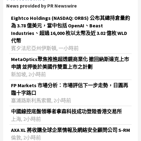
News provided by PR Newswire
Eightco Holdings (NASDAQ: ORBS) 公布其總持倉量約
為 3.78 億美元，當中包括 OpenAI、Beast
Industries、超過 16,000 枚以太幣及近 3.02 億枚 WLD
代幣
賓夕法尼亞州伊斯頓, 一小時前
MetaOptics聚焦推進超透鏡商業化 撤回納斯達克上市
申請 並押後於美國作雙重上市之計劃
新加坡, 2小時前
FP Markets 市場分析：市場評估下一步走勢，日圓再
臨十字路口
塞浦路斯利馬索爾, 2小時前
中國線控底盤領導者拿森科技成功登陸香港交易所
上海, 2小時前
AXA XL 將收購全球企業情報及網絡安全顧問公司 S-RM
倫敦, 2小時前