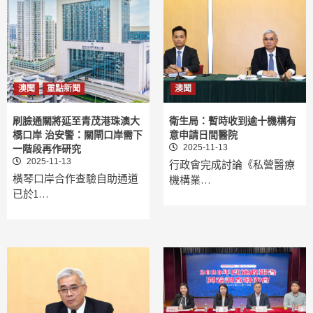
澳聞
重點新聞
澳聞
刷臉通關將延至青茂港珠澳大
衛生局：暫時收到逾十機構有
橋口岸 治安警：關閘口岸需下
意申請日間醫院
2025-11-13
一階段再作研究
2025-11-13
行政會完成討論《私營醫療
橫琴口岸合作查驗自助通道
機構業…
已於1…