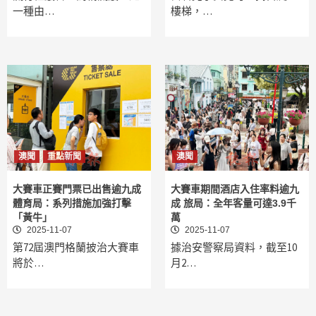
一種由…
樓梯，…
澳聞
重點新聞
澳聞
大賽車正賽門票已出售逾九成
大賽車期間酒店入住率料逾九
體育局：系列措施加強打擊
成 旅局：全年客量可達3.9千
「黃牛」
萬
2025-11-07
2025-11-07
第72屆澳門格蘭披治大賽車
據治安警察局資料，截至10
將於…
月2…