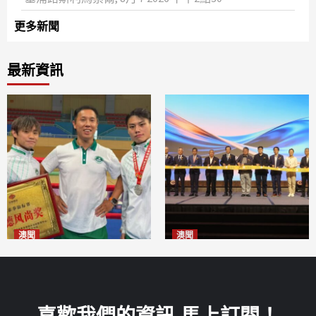
更多新聞
最新資訊
澳聞
澳聞
泰拳健兒關偉豪全錦賽奪亞軍
華億聯手澳科大發布魚鱗膠原
2026-08-08
蛋白肽科研成果
2026-08-08