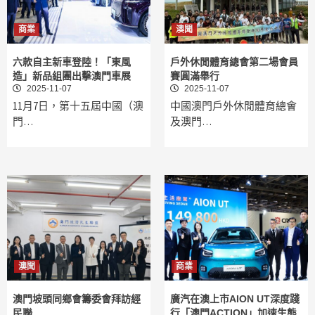
商業
澳聞
六款自主新車登陸！「東風
戶外休閒體育總會第二場會員
造」新品組團出擊澳門車展
賽圓滿舉行
2025-11-07
2025-11-07
11月7日，第十五屆中國（澳
中國澳門戶外休閒體育總會
門…
及澳門…
澳聞
商業
澳門坡頭同鄉會籌委會拜訪經
廣汽在澳上市AION UT深度踐
民聯
行「澳門ACTION」加速生態