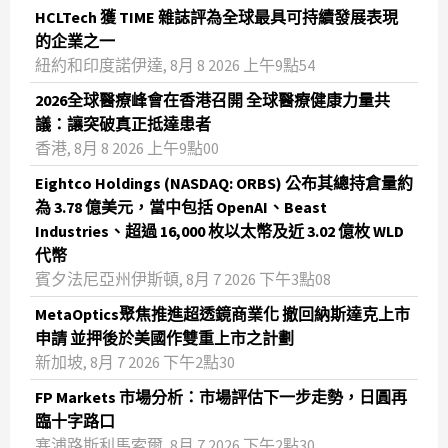
HCLTech 獲 TIME 雜誌評為全球最具可持續發展表現
的企業之一
紐約和印度諾伊達, 8月 8 2026 上午9點54
2026全球醫療峰會在香港召開 全球醫療健康力量共
議：讓突破真正抵達患者
香港, 8月 8 2026 上午9點00
Eightco Holdings (NASDAQ: ORBS) 公布其總持倉量約
為 3.78 億美元，當中包括 OpenAI、Beast
Industries、超過 16,000 枚以太幣及近 3.02 億枚 WLD
代幣
賓夕法尼亞州伊斯頓, 8月 7 2026 下午3點08
MetaOptics聚焦推進超透鏡商業化 撤回納斯達克上市
申請 並押後於美國作雙重上市之計劃
新加坡, 8月 7 2026 下午2點30
FP Markets 市場分析：市場評估下一步走勢，日圓再
臨十字路口
塞浦路斯利馬索爾, 8月 7 2026 下午2點30