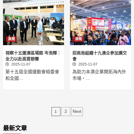
澳聞
澳聞
視察十五運澳區場館 岑浩輝：
招商局組織十九澳企參加廣交
全力以赴高質辦賽
會
2025-11-07
2025-11-07
第十五屆全國運動會組委會
為助力本澳企業開拓海內外
和全國…
市場，…
文
1
2
Next
章
最新文章
分