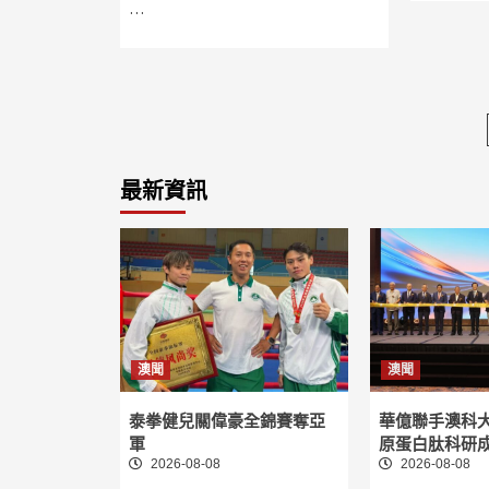
…
最新資訊
澳聞
澳聞
泰拳健兒關偉豪全錦賽奪亞
華億聯手澳科
軍
原蛋白肽科研
2026-08-08
2026-08-08