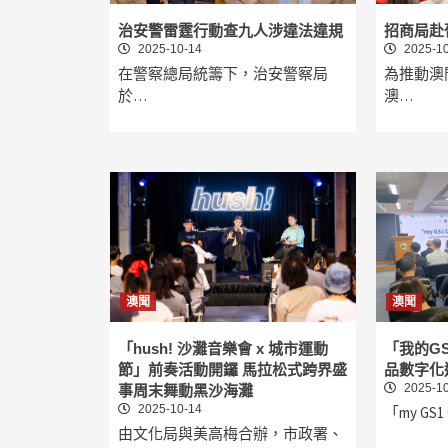
治安警雷霆行動查九人涉違法違規
招商局赴
2025-10-14
2025-10
在警察總局統籌下，治安警察局
為推動澳
於…
澳…
澳聞
澳聞
「hush! 沙灘音樂會 x 城市運動
「我的G
節」前奏活動開鑼 馬拉松式跨界盛
品數字化
2025-10
事周末舞動黑沙海灘
2025-10-14
「my GS
由文化局與美高梅合辦，市政署、