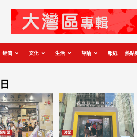
經濟
文化
生活
評論
報紙
熱點
 日
點新聞
澳聞