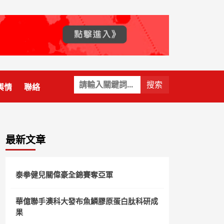
關
輿情
聯絡
鍵
字:
最新文章
泰拳健兒關偉豪全錦賽奪亞軍
華億聯手澳科大發布魚鱗膠原蛋白肽科研成
果