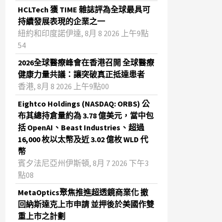
HCLTech 獲 TIME 雜誌評為全球最具可
持續發展表現的企業之一
紐約和印度諾伊達, 8月 8 2026 上午9點
54
2026全球醫療峰會在香港召開 全球醫療
健康力量共議：讓突破真正抵達患者
香港, 8月 8 2026 上午9點00
Eightco Holdings (NASDAQ: ORBS) 公
布其總持倉量約為 3.78 億美元，當中包
括 OpenAI、Beast Industries、超過
16,000 枚以太幣及近 3.02 億枚 WLD 代
幣
賓夕法尼亞州伊斯頓, 8月 7 2026 下午3
點08
MetaOptics聚焦推進超透鏡商業化 撤
回納斯達克上市申請 並押後於美國作雙
重上市之計劃