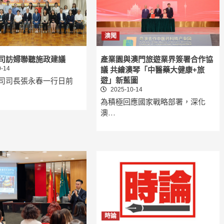
澳聞
司訪婦聯聽施政建議
產業園與澳門旅遊業界簽署合作協
-14
議 共繪澳琴「中醫藥大健康+旅
司司長張永春一行日前
遊」新藍圖
2025-10-14
為積極回應國家戰略部署，深化
澳…
時論