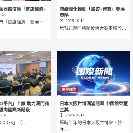
葡西路演推「首店經濟」
持續深化推動「旅遊+體育」發展
-14
策略
2025-10-14
門「首店經濟」發展，
第72屆澳門格蘭披治大賽車將於…
兩岸國際
S1平台」上線 助力澳門商
日本大阪世博圓滿閉幕 中國館榮獲
邁向國際新階段
金獎
-14
2025-10-14
1 CODES」（…
歷時半年的日本大阪世博會，於
昨…