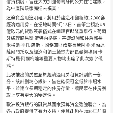
信貸額度，旨在大力加強葡萄牙的公共住宅建設，
為中產階級家庭送去福音。
這筆資金用途明確，將用於建造和翻新約12,000套
經濟適用房。在當地時間9月18日，首筆金額為4.5
億歐元的貸款簽署儀式在總理官邸隆重舉行。葡萄
牙總理路易斯·蒙特內格羅、基礎設施和住房部長
米格爾·平托·盧斯、國務兼財政部長若阿金·米蘭達·
薩爾門托以及經濟和領土凝聚力部長曼努埃爾·卡
斯特羅·阿爾梅達等重要人物均出席了此次簽字儀
式。
此次推出的房屋屬於經濟適用房租賃計劃的一部
分。該計劃精心設計，旨在確保租金低於市場水
平，並建立長期穩定的住房存量，讓民眾在住房獲
取上享有更大的穩定性。
歐洲投資銀行的融資與國家預算資金強強聯合，為
各市政府提供了有力支持，使其能夠在2030年前順