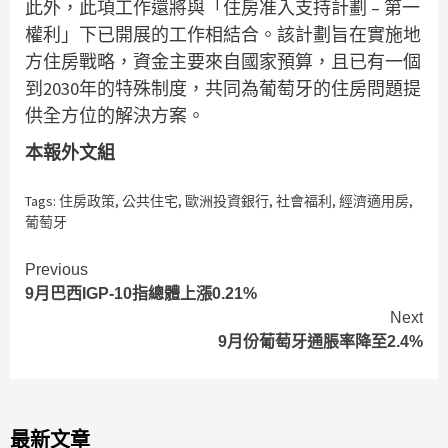
此外，此項工作還將與「住房准入支持計劃 – 第一
權利」下已開展的工作相結合。該計劃旨在實施地
方住房戰略，資金主要來自國家預算，且已有一個
到2030年的特殊制度，共同為葡萄牙的住房問題提
供全方位的解決方案。
本報外文組
Tags:
住房政策
,
公共住宅
,
歐洲投資銀行
,
社會福利
,
經濟適用房
,
葡萄牙
Continue
Previous
9月巴西IGP-10指總體上漲0.21%
Reading
Next
9月份葡萄牙通脹率降至2.4%
最新文章