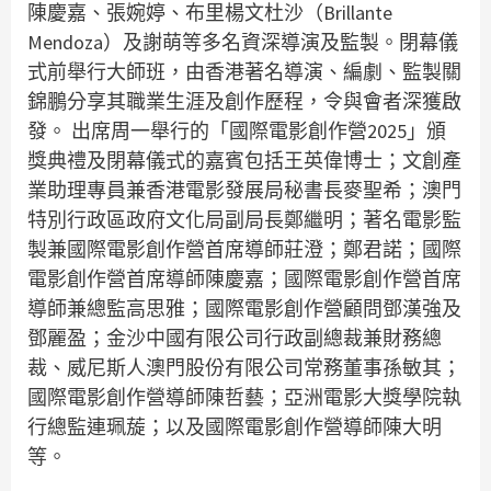
陳慶嘉、張婉婷、布里楊文杜沙（Brillante
Mendoza）及謝萌等多名資深導演及監製。閉幕儀
式前舉行大師班，由香港著名導演、編劇、監製關
錦鵬分享其職業生涯及創作歷程，令與會者深獲啟
發。 出席周一舉行的「國際電影創作營2025」頒
獎典禮及閉幕儀式的嘉賓包括王英偉博士；文創產
業助理專員兼香港電影發展局秘書長麥聖希；澳門
特別行政區政府文化局副局長鄭繼明；著名電影監
製兼國際電影創作營首席導師莊澄；鄭君諾；國際
電影創作營首席導師陳慶嘉；國際電影創作營首席
導師兼總監高思雅；國際電影創作營顧問鄧漢強及
鄧麗盈；金沙中國有限公司行政副總裁兼財務總
裁、威尼斯人澳門股份有限公司常務董事孫敏其；
國際電影創作營導師陳哲藝；亞洲電影大獎學院執
行總監連珮蔙；以及國際電影創作營導師陳大明
等。