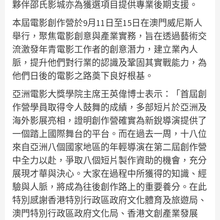
夥伴邵氏影城亦為獲選項目提供專業後期支援。
本屆電影創作營於9月11日至15日在澳門威尼斯人
舉行，聚焦電影創意與產業實務，旨在透過藝術交
流激發年青電影工作者的創意潛力，建立業內人
脈，提升他們對行業的認識及鞏固其實戰能力，為
他們日後的電影之路奠下良好根基。
亞洲電影大獎學院主席王英偉博士表示：「首屆創
作營學員取得令人鼓舞的成績，多部短片於亞洲及
海外影展亮相，證明創作營確實為新銳導演提供了
一個踏上國際舞台的平台。而在過去一周，十八位
來自亞洲八個國家地區的年輕導演在第二屆創作營
中全力以赴，爭取八個短片製作資助的機會，充分
展現才華與決心。大家在過程中所獲得的知識、經
驗與人脈，將成為往後創作路上的重要養分。在此
特別感謝香港特別行政區政府文化體育及旅遊局、
澳門特別行政區政府文化局、香港文創產業發展