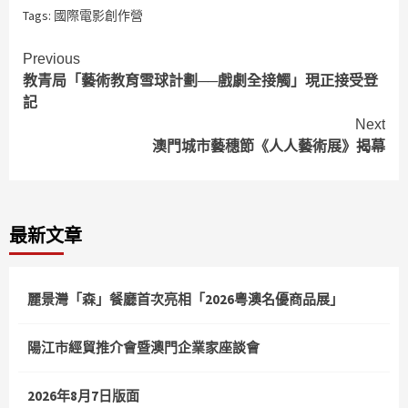
Tags:
國際電影創作營
Continue
Previous
教青局「藝術教育雪球計劃──戲劇全接觸」現正接受登
Reading
記
Next
澳門城市藝穗節《人人藝術展》揭幕
最新文章
麗景灣「森」餐廳首次亮相「2026粵澳名優商品展」
陽江市經貿推介會暨澳門企業家座談會
2026年8月7日版面