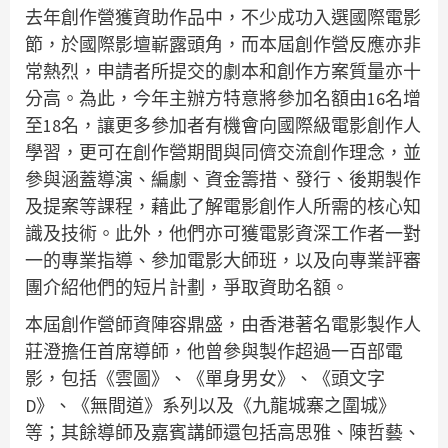
去年創作營獲資助作品中，不少成功入選國際電影
節，於國際影壇嶄露頭角，而本屆創作營反應亦非
常熱烈，申請者所提交的劇本和創作方案質量亦十
分高。為此，今年主辦方特意將參加名額由16名增
至18名，讓更多參加者有機會向國際級電影創作人
學習，更可在創作營期間與同儕交流創作理念，並
參與涵蓋導演、編劇、資金籌措、發行、後期製作
及提案等課程，藉此了解電影創作人所需的核心知
識及技術。此外，他們亦可獲電影資深工作者一對
一的專業指導、參加電影大師班，以及向專業評審
團介紹他們的短片計劃，爭取資助名額。
本屆創作營師資陣容鼎盛，由香港著名電影製作人
莊澄擔任首席導師，他曾參與製作超過一百部電
影，包括《雲圖》、《單身男女》、《頭文字
D》、《無間道》系列以及《九龍城寨之圍城》
等；其餘導師及嘉賓講師還包括高思雅、陳哲藝、