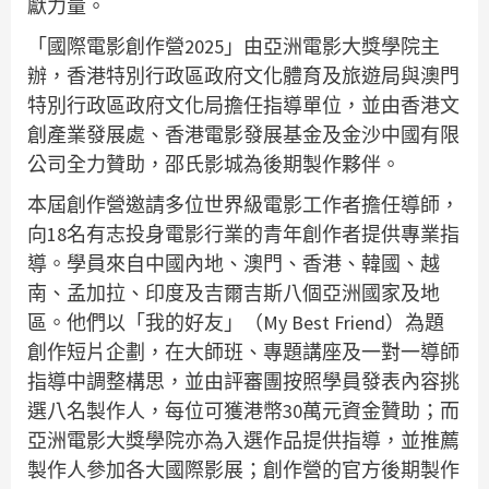
獻力量。
「國際電影創作營2025」由亞洲電影大獎學院主
辦，香港特別行政區政府文化體育及旅遊局與澳門
特別行政區政府文化局擔任指導單位，並由香港文
創產業發展處、香港電影發展基金及金沙中國有限
公司全力贊助，邵氏影城為後期製作夥伴。
本屆創作營邀請多位世界級電影工作者擔任導師，
向18名有志投身電影行業的青年創作者提供專業指
導。學員來自中國內地、澳門、香港、韓國、越
南、孟加拉、印度及吉爾吉斯八個亞洲國家及地
區。他們以「我的好友」（My Best Friend）為題
創作短片企劃，在大師班、專題講座及一對一導師
指導中調整構思，並由評審團按照學員發表內容挑
選八名製作人，每位可獲港幣30萬元資金贊助；而
亞洲電影大獎學院亦為入選作品提供指導，並推薦
製作人參加各大國際影展；創作營的官方後期製作