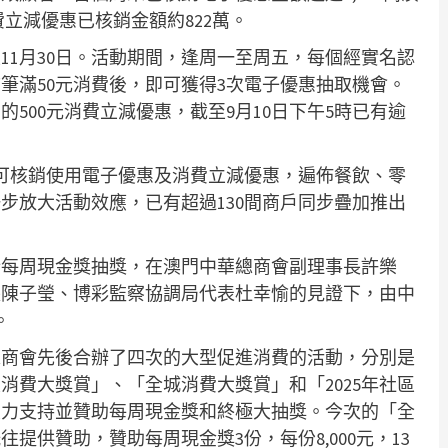
費立減優惠已核銷金額約822萬。
11月30日。活動期間，逢周一至周五，每個經實名認
筆滿50元消費後，即可獲得3次電子優惠抽取機會。
500元消費立減優惠，截至9月10日下午5時已有逾
可核銷使用電子優惠及消費立減優惠，遍佈餐飲、零
步放大活動效應，已有超過130間商戶同步疊加推出
。
行每周現金獎抽獎，在澳門中華總商會副理事長許樂
長陳子瑩、博彩監察協調局代表杜幸愉的見證下，由中
。
總商會先後合辦了四次的大型促進消費的活動，分別是
區消費大獎賞」、「全城消費大獎賞」和「2025年社區
大力支持並贊助每周現金獎和終極大抽獎。今次的「全
提供贊助，贊助每周現金獎3份，每份8,000元，13