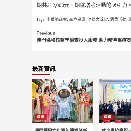
期共312,000元，期望增強活動的吸引力
Tags:
中華總商會
,
商戶優惠
,
消費大獎賞
,
消費活動
,
Continue
Previous
澳門協和核醫學檢查投入服務 助力精準醫療
Reading
最新資訊
澳聞
澳聞
澳門華服文化嘉年華福隆新
休企青協慶祝十