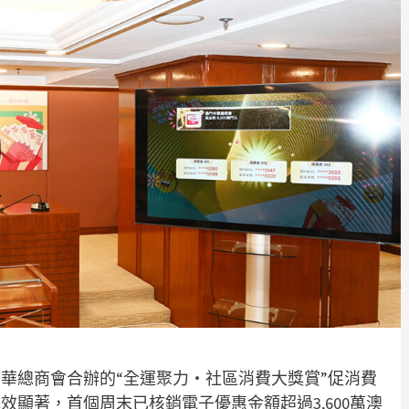
華總商會合辦的“全運聚力・社區消費大獎賞”促消費
效顯著，首個周末已核銷電子優惠金額超過3,600萬澳