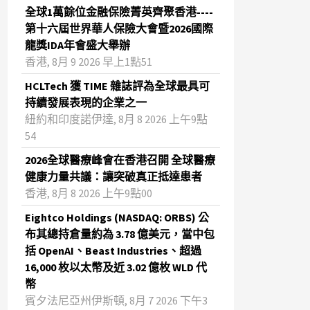
全球1萬餘位金融保險菁英齊聚香港----
第十六屆世界華人保險大會暨2026國際
龍獎IDA年會盛大舉辦
香港, 8月 9 2026 早上1點51
HCLTech 獲 TIME 雜誌評為全球最具可
持續發展表現的企業之一
紐約和印度諾伊達, 8月 8 2026 上午9點
54
2026全球醫療峰會在香港召開 全球醫療
健康力量共議：讓突破真正抵達患者
香港, 8月 8 2026 上午9點00
Eightco Holdings (NASDAQ: ORBS) 公
布其總持倉量約為 3.78 億美元，當中包
括 OpenAI、Beast Industries、超過
16,000 枚以太幣及近 3.02 億枚 WLD 代
幣
賓夕法尼亞州伊斯頓, 8月 7 2026 下午3