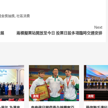
。
現金獎抽獎
,
社區消費
Next
發展
兩模擬票站開放至今日 投票日設多項臨時交通安排
澳聞
澳聞
周年 為澳高
泰拳健兒關偉豪全錦賽奪亞
華億聯手澳科