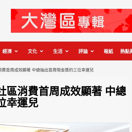
經濟
文化
生活
評論
報紙
熱點
消費首周成效顯著 中總抽出首周現金獎的三位幸運兒
社區消費首周成效顯著 中總
位幸運兒