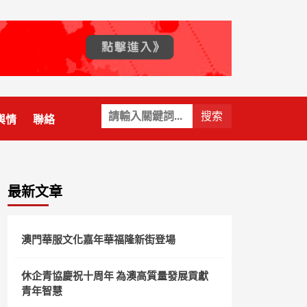
關
輿情
聯絡
鍵
字:
最新文章
澳門華服文化嘉年華福隆新街登場
休企青協慶祝十周年 為澳高質量發展貢獻
青年智慧