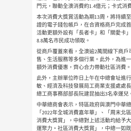
門元，聯動全澳消費約1.4億元；卡式消
本次消費大獎賞活動為期13周，將持續至
證的電子錢包帳戶，在合資格商戶完成首
活動更額外設有「長者卡」和「關愛卡」的
8.8萬名市民成功領取。
從商戶覆蓋來看，全澳逾2萬間線下商戶
售、生活服務等多個行業。此外，為進一
額外消費優惠，齊心合力帶動社區消費
此外，主辦單位昨日上午在中總會址進
敏、經濟及科技發展局工商業支援處處
總工商事務部部長阮建昆抽出3名幸運兒
中華總商會表示，特區政府與澳門中華
「2022年全城消費嘉年華」、「周末北
消費大獎賞」，中總對上述活動均給予
運聚力‧社區消費大獎賞」，中總一如既往