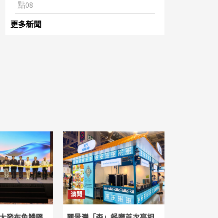
點08
更多新聞
澳聞
大發布魚鱗膠
麗景灣「森」餐廳首次亮相