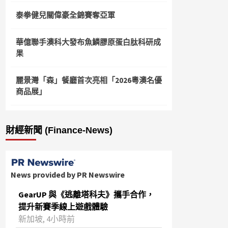
泰拳健兒關偉豪全錦賽奪亞軍
華億聯手澳科大發布魚鱗膠原蛋白肽科研成
果
麗景灣「森」餐廳首次亮相「2026粵澳名優
商品展」
財經新聞 (Finance-News)
News provided by PR Newswire
GearUP 與《逃離塔科夫》攜手合作，
提升新賽季線上遊戲體驗
新加坡, 4小時前