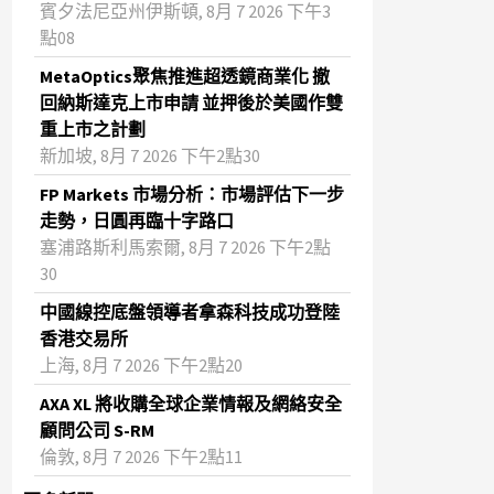
賓夕法尼亞州伊斯頓, 8月 7 2026 下午3
點08
MetaOptics聚焦推進超透鏡商業化 撤
回納斯達克上市申請 並押後於美國作雙
重上市之計劃
新加坡, 8月 7 2026 下午2點30
FP Markets 市場分析：市場評估下一步
走勢，日圓再臨十字路口
塞浦路斯利馬索爾, 8月 7 2026 下午2點
30
中國線控底盤領導者拿森科技成功登陸
香港交易所
上海, 8月 7 2026 下午2點20
AXA XL 將收購全球企業情報及網絡安全
顧問公司 S-RM
倫敦, 8月 7 2026 下午2點11