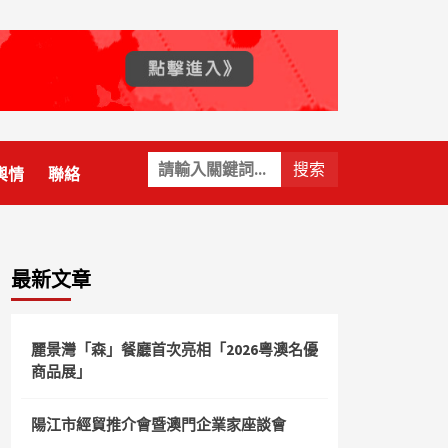
關
輿情
聯絡
鍵
字:
最新文章
麗景灣「森」餐廳首次亮相「2026粵澳名優
商品展」
陽江市經貿推介會暨澳門企業家座談會