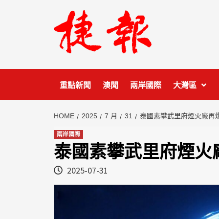
Skip
to
content
重點新聞
澳聞
兩岸國際
大灣區
HOME
2025
7 月
31
泰國素攀武里府煙火廠再爆
兩岸國際
泰國素攀武里府煙火廠
2025-07-31