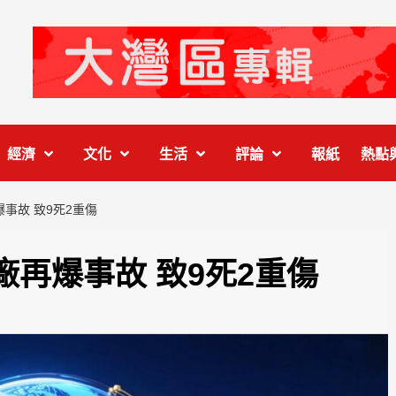
經濟
文化
生活
評論
報紙
熱點
事故 致9死2重傷
再爆事故 致9死2重傷