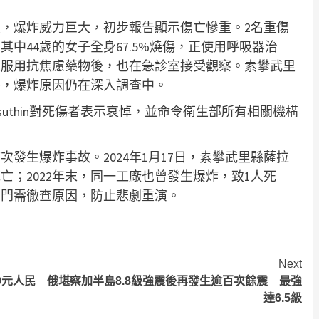
，爆炸威力巨大，初步報告顯示傷亡慘重。2名重傷
中44歲的女子全身67.5%燒傷，正使用呼吸器治
並服用抗焦慮藥物後，也在急診室接受觀察。素攀武里
察，爆炸原因仍在深入調查中。
epsuthin對死傷者表示哀悼，並命令衛生部所有相關機構
發生爆炸事故。2024年1月17日，素攀武里縣薩拉
亡；2022年末，同一工廠也曾發生爆炸，致1人死
部門需徹查原因，防止悲劇重演。
Next
0元人民
俄堪察加半島8.8級強震後再發生逾百次餘震 最強
達6.5級