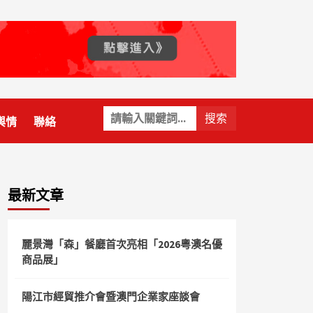
關
輿情
聯絡
鍵
字:
最新文章
麗景灣「森」餐廳首次亮相「2026粵澳名優
商品展」
陽江市經貿推介會暨澳門企業家座談會