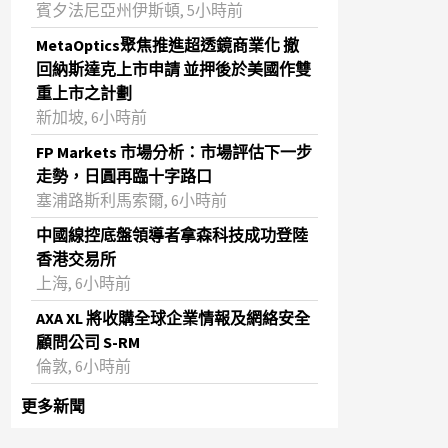
賓夕法尼亞州伊斯頓, 5小時前
MetaOptics聚焦推進超透鏡商業化 撤
回納斯達克上市申請 並押後於美國作雙
重上市之計劃
新加坡, 6小時前
FP Markets 市場分析：市場評估下一步
走勢，日圓再臨十字路口
塞浦路斯利馬索爾, 6小時前
中國線控底盤領導者拿森科技成功登陸
香港交易所
上海, 6小時前
AXA XL 將收購全球企業情報及網絡安全
顧問公司 S-RM
倫敦, 6小時前
更多新聞