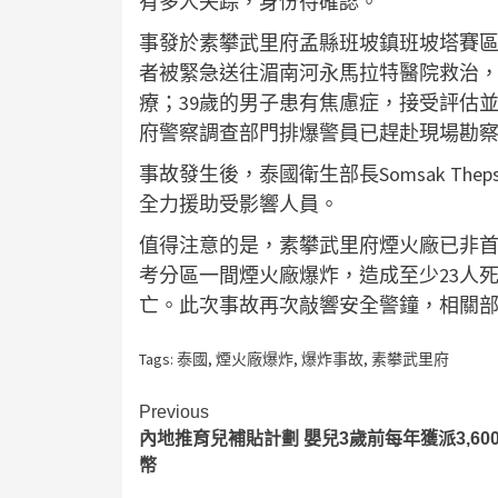
有多人失踪，身份待確認。
事發於素攀武里府孟縣班坡鎮班坡塔賽區
者被緊急送往湄南河永馬拉特醫院救治，其
療；39歲的男子患有焦慮症，接受評估
府警察調查部門排爆警員已趕赴現場勘
事故發生後，泰國衛生部長Somsak Th
全力援助受影響人員。
值得注意的是，素攀武里府煙火廠已非首次
考分區一間煙火廠爆炸，造成至少23人死
亡。此次事故再次敲響安全警鐘，相關
Tags:
泰國
,
煙火廠爆炸
,
爆炸事故
,
素攀武里府
Continue
Previous
內地推育兒補貼計劃 嬰兒3歲前每年獲派3,60
Reading
幣