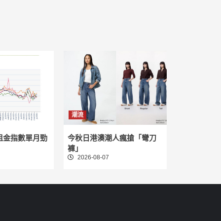
潮流
租金指數單月勁
今秋日港澳潮人瘋搶「彎刀
褲」
2026-08-07