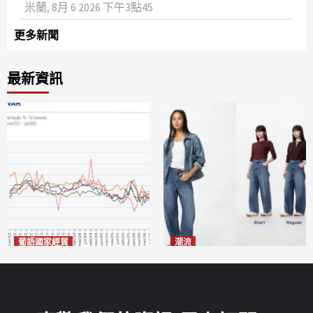
米蘭, 8月 6 2026 下午3點45
更多新聞
最新資訊
葡語國家經貿
潮流
巴西7月住宅租金指數單月勁
今秋日港澳潮人瘋搶「彎刀
漲0.66%
褲」
2026-08-07
2026-08-07