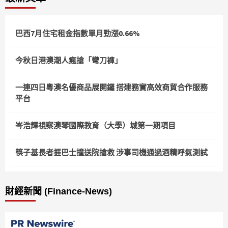
巴西7月住宅租金指數單月勁漲0.66%
今秋日港澳潮人瘋搶「彎刀褲」
一連四日粵澳名優商品展開鑼 搭建務實高效商貿合作服務
平台
岑浩輝視察澳琴國際教育（大學）城第一期項目
筷子基長者捱巴士撞送院搶救 涉事司機通過酒精呼氣測試
財經新聞 (Finance-News)