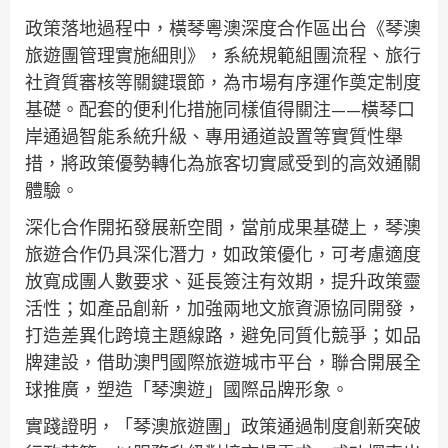
政策落地過程中，橫琴粵澳深度合作區出台《琴澳
旅遊團管理實施細則》，系統規範組團流程、旅行
社資質審核等關鍵環節，為市場有序運作奠定制度
基礎。配套的便利化措施同樣值得關注——橫琴口
岸通過智能系統升級、專用通道設置等實質性舉
措，將政策優勢轉化為旅客切實感受到的高效通關
體驗。
深化合作開拓發展新空間，當前成果基礎上，琴澳
旅遊合作仍具深化潛力，如政策優化，可考慮適度
放寬成團人數要求、延長簽注有效期，提升政策靈
活性；如產品創新，加強兩地文旅資源協同開發，
打造差異化跨境主題線路，避免同質化競爭；如品
牌建設，借助澳門國際旅遊城市平台，聯合開展全
球推廣，塑造「琴澳遊」國際品牌形象。
實踐證明，「琴澳旅遊團」政策通過制度創新突破