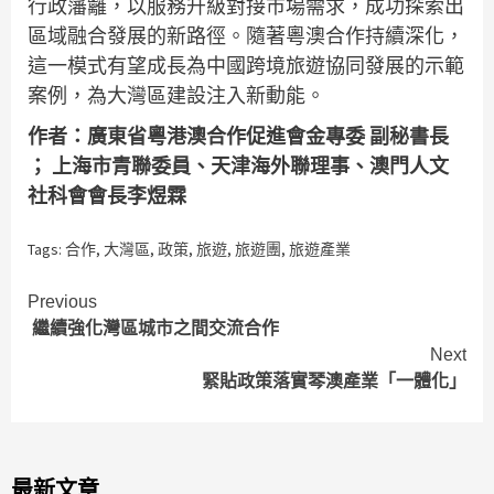
行政藩籬，以服務升級對接市場需求，成功探索出
區域融合發展的新路徑。隨著粵澳合作持續深化，
這一模式有望成長為中國跨境旅遊協同發展的示範
案例，為大灣區建設注入新動能。
作者：廣東省粵港澳合作促進會金專委 副秘書長
； 上海市青聯委員、天津海外聯理事、澳門人文
社科會會長李煜霖
Tags:
合作
,
大灣區
,
政策
,
旅遊
,
旅遊團
,
旅遊產業
Continue
Previous
繼續強化灣區城市之間交流合作
Reading
Next
緊貼政策落實琴澳產業「一體化」
最新文章