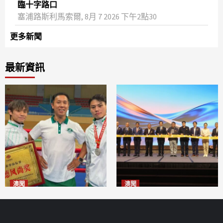
臨十字路口
塞浦路斯利馬索爾, 8月 7 2026 下午2點30
更多新聞
最新資訊
澳聞
澳聞
泰拳健兒關偉豪全錦賽奪亞軍
華億聯手澳科大發布魚鱗膠原
2026-08-08
蛋白肽科研成果