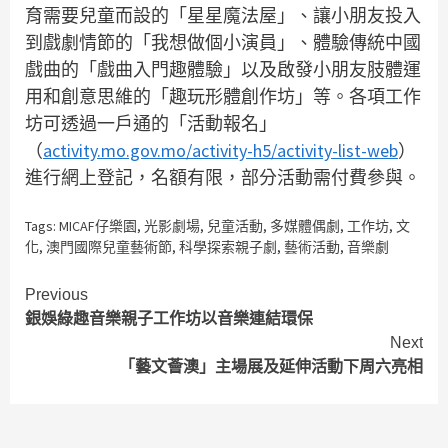
育需要兒童而設的「星星魔法屋」、讓小朋友投入
到戲劇情節的「我想做個小演員」、體驗傳統中國
戲曲的「戲曲入門趣體驗」以及啟發小朋友肢體運
用和創意思維的「趣玩形體創作坊」等。各項工作
坊可透過一戶通的「活動報名」
（
activity.mo.gov.mo/activity-h5/activity-list-web
）
進行網上登記，名額有限，部分活動需付費參與。
Tags:
MICAF仔樂園
,
光影劇場
,
兒童活動
,
多媒體偶劇
,
工作坊
,
文
化
,
澳門國際兒童藝術節
,
科學探索親子劇
,
藝術活動
,
音樂劇
Continue
Previous
銀娛綠趣音樂親子工作坊以音樂連結環保
Reading
Next
「藝文薈澳」主場展及延伸活動下周六亮相