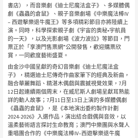
書店），而音樂劇《迪士尼魔法盒子》、多媒體偶
劇《蟲蟲的倉鼠》、親子音樂劇場《中樂魔法棒IV
– 西遊擊樂退牛魔王》等多項精彩節目亦將陸續上
演。同時，科學探索親子劇《宇宙的奧秘•宇航員
的一天》，以及光影劇場《波力波拉》等節目，門
票正於「享澳門售票網”公開發售，歡迎購票欣
賞，一同歡度藝術盛夏。
由金沙中國呈獻的奇幻音樂劇《迪士尼魔法盒
子》，精選迪士尼傳奇作曲家筆下的經典及新曲，
融合華麗舞蹈、精湛木偶戲與震撼視覺效果，7月
12日起連續兩個周末，在威尼斯人劇場呈獻耳熟能
詳的動人故事；7月11日至13日上演的多媒體偶劇
《蟲蟲的倉鼠》，是《本地演出委約製作計劃
2024-2026》入選作品，演出結合戲偶與音效，以
溫柔藝術語言探討生命教育；澳門中樂團與水聲人
重唱團合作的《中樂魔法棒IV–西遊擊樂退牛魔