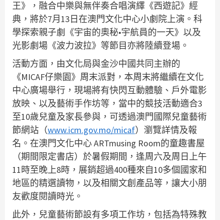
王》，融合中樂與無伴奏合唱演繹《西遊記》經
典，將於7月13日在澳門文化中心小劇院上演。科
學探索親子劇《宇宙的奧秘•宇航員的一天》以及
光影劇場《波力波拉》等節目亦將陸續登場。
活動方面，由文化局與金沙中國共同主辦的
《MICAF仔樂園》周末派對，本周末將繼續在文化
中心廣場舉行，現場將有快閃互動體驗、戶外電影
放映、以及藝術手作坊等，當中的競技活動適合3
至10歲兒童及家長參與，可透過澳門國際兒童藝術
節網站（
www.icm.gov.mo/micaf
）瀏覽詳情及報
名。在澳門文化中心 ARTmusing Room的童趣書屋
（期間限定書店）於暑假期間，逢周六及周日上午
11時至晚上8時，展銷超過400種來自10多個國家和
地區的精選讀物，以及相關文創產品等，讓大小朋
友歡度閱讀時光。
此外，兒童藝術節設有多項工作坊，包括為特殊教