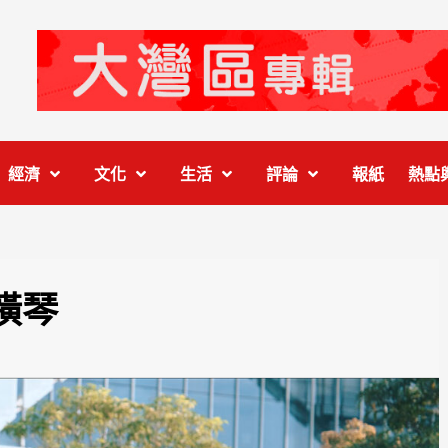
經濟
文化
生活
評論
報紙
熱點
橫琴