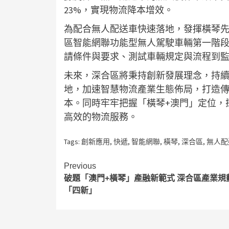
23%，實現物流降本增效。
為配合無人配送車快速落地，發揮橫琴
區智能網聯功能型無人駕駛車輛第一階
請條件與要求、測試車輛規定與流程到
未來，深合區將秉持創新發展理念，持
地，加速智慧物流產業生態佈局，打造
本。同時牢牢把握「橫琴+澳門」定位，
高效的物流服務。
Tags:
創新應用
,
快遞
,
智能網聯
,
橫琴
,
深合區
,
無人配
Continue
Previous
破題「澳門+橫琴」產融新範式 深合區產業規
Reading
「四新」