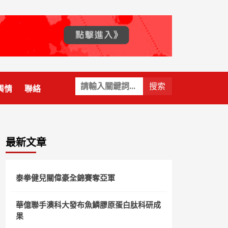
關
輿情
聯絡
鍵
字:
最新文章
泰拳健兒關偉豪全錦賽奪亞軍
華億聯手澳科大發布魚鱗膠原蛋白肽科研成
果