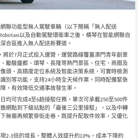
能網聯功能型無人駕駛車輛（以下簡稱「無人配送
Robotaxi以及自動駕駛環衛車之後，橫琴在智能網聯自
著深合區進入無人配送新賽道。
，將於7月正式投入運營，運營路線覆蓋澳門青年創意
廈、勵駿龐都、頌琴、長隆等熱門景區、住宅、商圈及
攝像頭、高精度定位系統及智能決策系統，可實時檢測
識別等功能，支持24小時全天候作業。同時配備緊急
保障，有效降低交通事故發生率。
均可完成4至6趟接駁任務，單次可承載250至500件
承擔網點到下級站點的「最後三公里接駁」，以及中轉
日下無需再頻繁穿街走巷，既提升配取件效率，又優化
2-3倍的增長，整體人效提升約10%，成本下降約