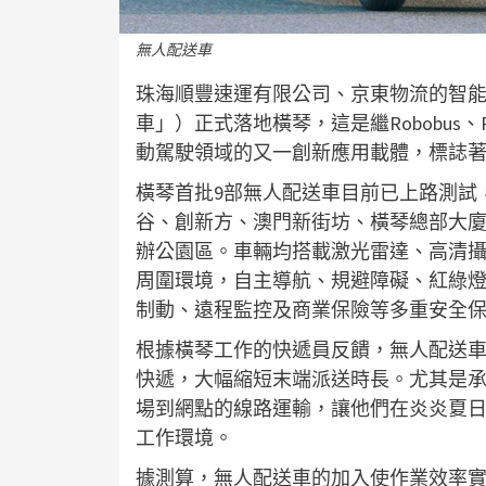
無人配送車
珠海順豐速運有限公司、京東物流的智
車」）正式落地橫琴，這是繼Robobus、
動駕駛領域的又一創新應用載體，標誌
橫琴首批9部無人配送車目前已上路測試
谷、創新方、澳門新街坊、橫琴總部大
辦公園區。車輛均搭載激光雷達、高清
周圍環境，自主導航、規避障礙、紅綠燈
制動、遠程監控及商業保險等多重安全
根據橫琴工作的快遞員反饋，無人配送車日
快遞，大幅縮短末端派送時長。尤其是
場到網點的線路運輸，讓他們在炎炎夏
工作環境。
據測算，無人配送車的加入使作業效率實現