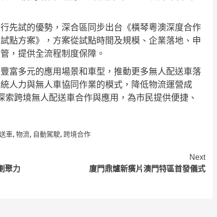
先行先試的優勢，深合區同步出台《橫琴粵澳深度合作
段試點方案》，方案從試點時間及規模、企業落地、申
監管，提供全流程制度保障。
續豐富多元的應用場景和車型，推動更多無人配送車落
傳統人力與無人車協同作業的模式，降低物流運營成
探索跨境無人配送車合作與應用，為市民提供便捷、
送車
,
物流
,
自動駕駛
,
跨境合作
Next
劃聚力
廈門鼎爐新癀片澳門特區首發儀式