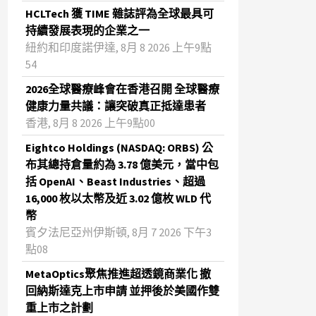
HCLTech 獲 TIME 雜誌評為全球最具可
持續發展表現的企業之一
紐約和印度諾伊達, 8月 8 2026 上午9點
54
2026全球醫療峰會在香港召開 全球醫療
健康力量共議：讓突破真正抵達患者
香港, 8月 8 2026 上午9點00
Eightco Holdings (NASDAQ: ORBS) 公
布其總持倉量約為 3.78 億美元，當中包
括 OpenAI、Beast Industries、超過
16,000 枚以太幣及近 3.02 億枚 WLD 代
幣
賓夕法尼亞州伊斯頓, 8月 7 2026 下午3
點08
MetaOptics聚焦推進超透鏡商業化 撤
回納斯達克上市申請 並押後於美國作雙
重上市之計劃