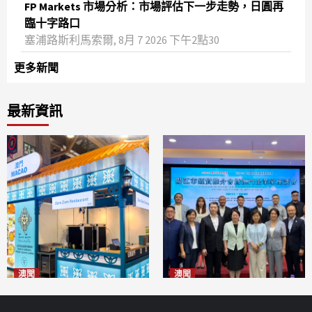
FP Markets 市場分析：市場評估下一步走勢，日圓再
臨十字路口
塞浦路斯利馬索爾, 8月 7 2026 下午2點30
更多新聞
最新資訊
澳聞
澳聞
麗景灣「森」餐廳首次亮相
陽江市經貿推介會暨澳門企業