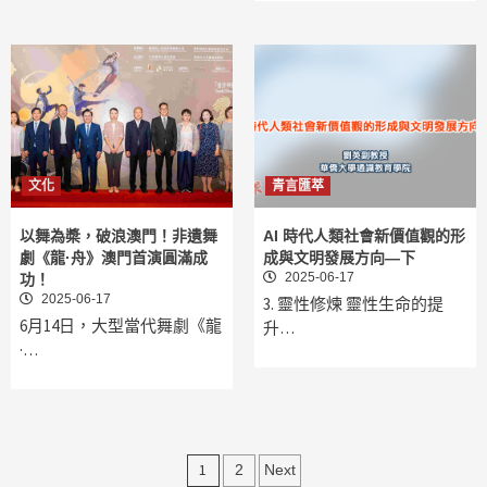
文化
青言匯萃
以舞為槳，破浪澳門！非遺舞
AI 時代人類社會新價值觀的形
劇《龍·舟》澳門首演圓滿成
成與文明發展方向—下
2025-06-17
功！
2025-06-17
3. 靈性修煉 靈性生命的提
6月14日，大型當代舞劇《龍
升…
·…
文
1
2
Next