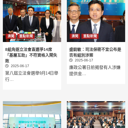
澳聞
重點新聞
澳聞
重點新聞
8組角逐立法會直選爭14席
盛銳敏：司法保密不宜公布是
「基層互助」不符資格入閘失
否有組別涉案
2025-06-17
敗
2025-06-17
廉政公署日前揭發有人涉嫌
第八屆立法會選舉9月14日舉
提供金…
行…