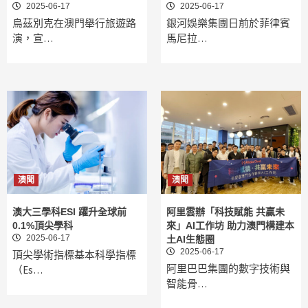
2025-06-17
2025-06-17
烏茲別克在澳門舉行旅遊路
銀河娛樂集團日前於菲律賓
演，宣…
馬尼拉…
澳聞
澳聞
澳大三學科ESI 躍升全球前
阿里雲辦「科技賦能 共贏未
0.1%頂尖學科
來」AI工作坊 助力澳門構建本
2025-06-17
土AI生態圈
2025-06-17
頂尖學術指標基本科學指標
阿里巴巴集團的數字技術與
（Es…
智能骨…