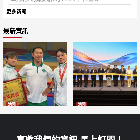
更多新聞
最新資訊
澳聞
澳聞
泰拳健兒關偉豪全錦賽奪亞軍
華億聯手澳科大發布魚鱗膠原
2026-08-08
蛋白肽科研成果
2026-08-08