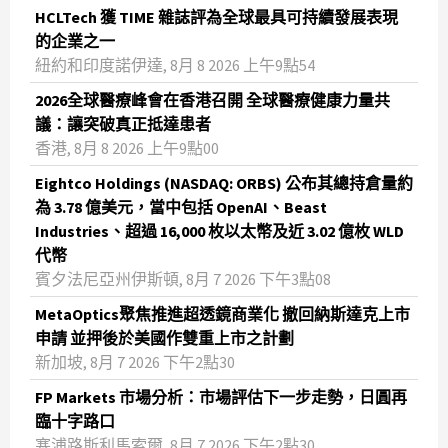
HCLTech 獲 TIME 雜誌評為全球最具可持續發展表現
的企業之一
紐約和印度諾伊達, 8月 8 2026 上午9點54
2026全球醫療峰會在香港召開 全球醫療健康力量共
議：讓突破真正抵達患者
香港, 8月 8 2026 上午9點00
Eightco Holdings (NASDAQ: ORBS) 公布其總持倉量約
為 3.78 億美元，當中包括 OpenAI、Beast
Industries、超過 16,000 枚以太幣及近 3.02 億枚 WLD
代幣
賓夕法尼亞州伊斯頓, 8月 7 2026 下午3點08
MetaOptics聚焦推進超透鏡商業化 撤回納斯達克上市
申請 並押後於美國作雙重上市之計劃
新加坡, 8月 7 2026 下午2點30
FP Markets 市場分析：市場評估下一步走勢，日圓再
臨十字路口
塞浦路斯利馬索爾, 8月 7 2026 下午2點30