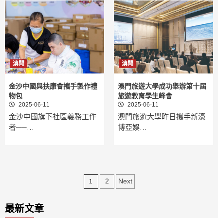
澳聞
澳聞
金沙中國與扶康會攜手製作禮
澳門旅遊大學成功舉辦第十屆
物包
旅遊教育學生峰會
2025-06-11
2025-06-11
金沙中國旗下社區義務工作
澳門旅遊大學昨日攜手新濠
者──…
博亞娛…
文
1
2
Next
章
最新文章
分