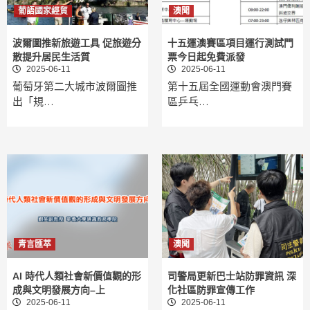
葡語國家經貿
澳聞
波爾圖推新旅遊工具 促旅遊分
十五運澳賽區項目運行測試門
散提升居民生活質
票今日起免費派發
2025-06-11
2025-06-11
葡萄牙第二大城市波爾圖推
第十五屆全國運動會澳門賽
出「規…
區乒乓…
青言匯萃
澳聞
AI 時代人類社會新價值觀的形
司警局更新巴士站防罪資訊 深
成與文明發展方向–上
化社區防罪宣傳工作
2025-06-11
2025-06-11