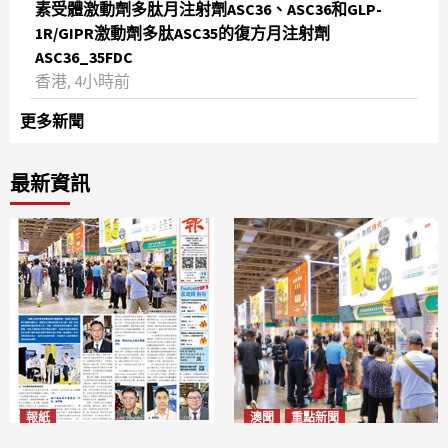
素受體激動劑多肽月注射劑ASC36、ASC36和GLP-
1R/GIPR激動劑多肽ASC35的復方月注射劑
ASC36_35FDC
香港, 4小時前
更多新聞
最新資訊
報紙
澳聞
重點新聞