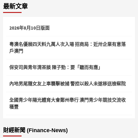
最新文章
分
頁
2026年8月10日版面
粵澳名優展四天料九萬人次入場 招商局：近卅企業有意落
戶澳門
保安司與青年清茶談 陳子勁：要「聽而有應」
內地男尾隨女友上車襲擊被捕 警控以殺人未遂移送檢察院
全國青少年陽光體育大會鄭州舉行 澳門青少年競技交流收
穫豐
財經新聞 (Finance-News)