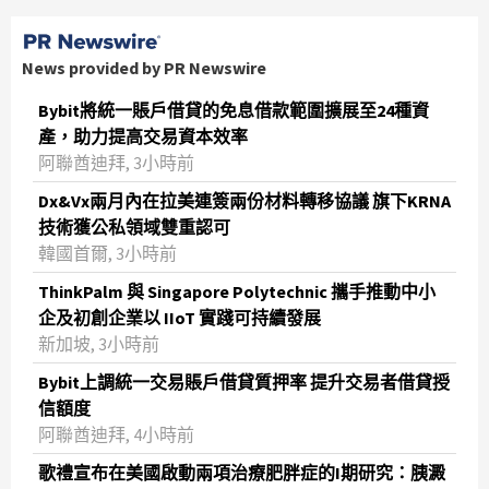
News provided by PR Newswire
Bybit將統一賬戶借貸的免息借款範圍擴展至24種資
產，助力提高交易資本效率
阿聯酋迪拜, 3小時前
Dx&Vx兩月內在拉美連簽兩份材料轉移協議 旗下KRNA
技術獲公私領域雙重認可
韓國首爾, 3小時前
ThinkPalm 與 Singapore Polytechnic 攜手推動中小
企及初創企業以 IIoT 實踐可持續發展
新加坡, 3小時前
Bybit上調統一交易賬戶借貸質押率 提升交易者借貸授
信額度
阿聯酋迪拜, 4小時前
歌禮宣布在美國啟動兩項治療肥胖症的I期研究：胰澱