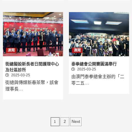
澳聞
澳聞
街總擬設新長者日間護理中心
泰拳總會公開賽圓滿舉行
2025-03-25
及社區診所
2025-03-25
由澳門泰拳總會主辦的「二
街總與傳媒新春茶聚，該會
零二五…
理事長…
文
1
2
Next
章