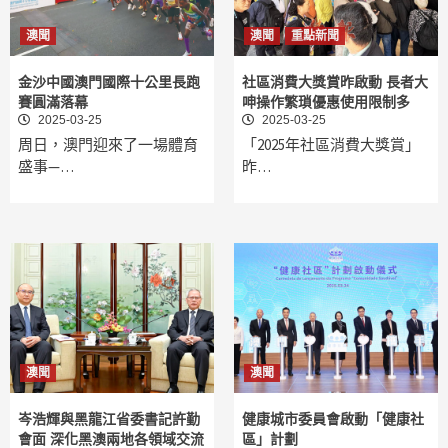
澳聞
澳聞
重點新聞
金沙中國澳門國際十公里長跑
社區消費大獎賞昨啟動 長者大
賽圓滿落幕
呻操作繁瑣優惠使用限制多
2025-03-25
2025-03-25
周日，澳門迎來了一場體育
「2025年社區消費大獎賞」
盛事—…
昨…
澳聞
澳聞
岑浩輝與黑龍江省委書記許勤
健康城市委員會啟動「健康社
會面 深化黑澳兩地各領域交流
區」計劃