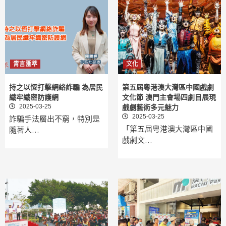
青言匯萃
文化
持之以恆打擊網絡詐騙 為居民
第五屆粵港澳大灣區中國戲劇
織牢織密防護網
文化節 澳門主會場四劇目展現
2025-03-25
戲劇藝術多元魅力
2025-03-25
詐騙手法層出不窮，特別是
「第五屆粵港澳大灣區中國
隨著人…
戲劇文…