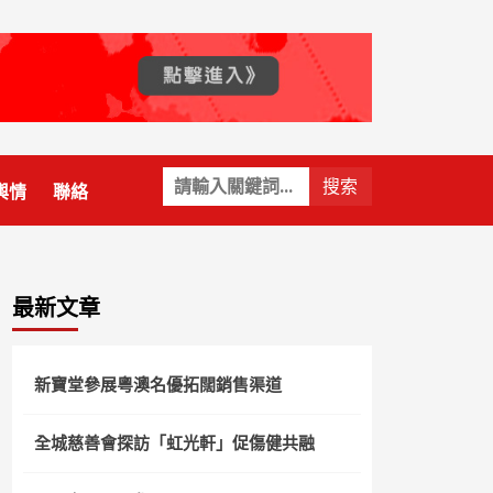
關
輿情
聯絡
鍵
字:
最新文章
新寶堂參展粵澳名優拓闊銷售渠道
全城慈善會探訪「虹光軒」促傷健共融