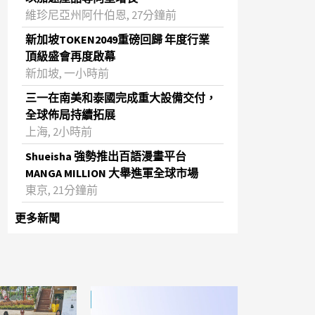
維珍尼亞州阿什伯恩, 27分鐘前
新加坡TOKEN2049重磅回歸 年度行業
頂級盛會再度啟幕
新加坡, 一小時前
三一在南美和泰國完成重大設備交付，
全球佈局持續拓展
上海, 2小時前
Shueisha 強勢推出百語漫畫平台
MANGA MILLION 大舉進軍全球市場
東京, 21分鐘前
更多新聞