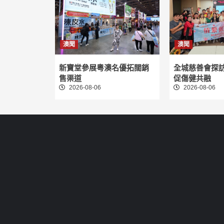
澳聞
澳聞
新寶堂參展粵澳名優拓闊銷
全城慈善會探
售渠道
促傷健共融
2026-08-06
2026-08-06