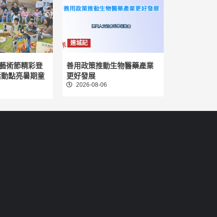
連城記
藝術節精彩登
善用政策推動生物醫藥產業
活動點亮暑期童
更好發展
2026-08-06