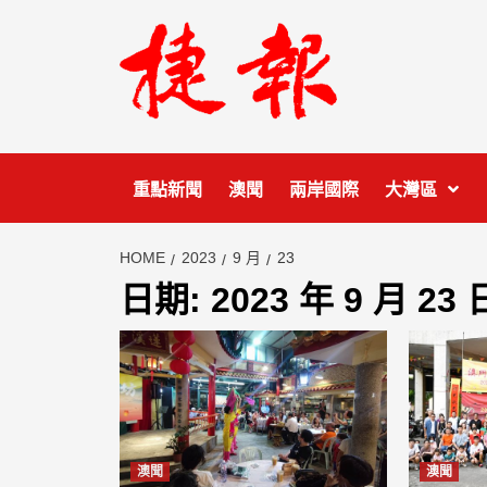
Skip
to
content
重點新聞
澳聞
兩岸國際
大灣區
HOME
2023
9 月
23
日期:
2023 年 9 月 23 
澳聞
澳聞