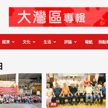
經濟
文化
生活
評論
報紙
熱點
日
澳聞